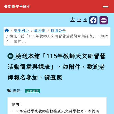
臺南市安平國小
導覽列
跳至主內容區
臺南市安平國小
工具列
大
中
小
⏸
頁尾區域
主內容區域
Home
安平國小
教務處
校園公告
檢送本館「115年教師天文研習營活動簡章與課表」，如附
件，歡迎...
回上頁
檢送本館「115年教師天文研習營
活動簡章與課表」，如附件，歡迎老
師報名參加，請查照
標籤：
研習進修
說明：
一、為協助學校教師在校推廣天文科學教育，本館將