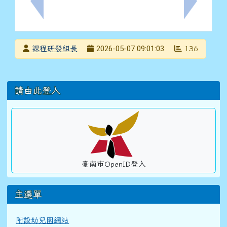
上一筆：安平樂齡據點5月份開課訊息，請見公告內文。
下一筆：函
發布者
2026-05-07 09:01:03
課程研發組長
136
發布日期
瀏覽次數
左邊區域內容
請由此登入
臺南市OpenID登入
主選單
附設幼兒園網站