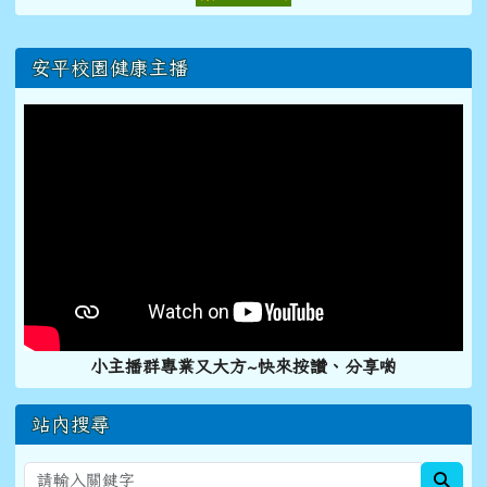
右邊區域內容
安平校園健康主播
小主播群專業又大方~快來按讚、分享喲
站內搜尋
sear