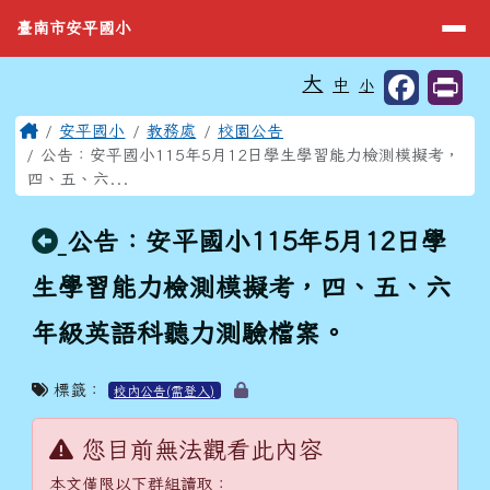
臺南市安平國小
導覽列
跳至主內容區
臺南市安平國小
工具列
大
中
小
⏸
頁尾區域
主內容區域
Home
安平國小
教務處
校園公告
公告：安平國小115年5月12日學生學習能力檢測模擬考，
四、五、六...
回上頁
公告：安平國小115年5月12日學
生學習能力檢測模擬考，四、五、六
年級英語科聽力測驗檔案。
標籤：
校內公告(需登入)
您目前無法觀看此內容
本文僅限以下群組讀取：