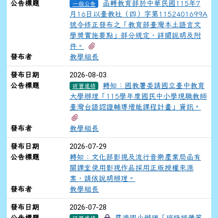
公告標題
函轉教育部於中華民國115年7
一般公告
月16日以臺教社（四）字第1152401699A
號令修正發布之「教育部臺灣本土語言文
學獎實施要點」部分規定，詳閱說明及附
有1個附檔
件。
發布者
教學組長
2026-08-03
發布日期
公告標題
轉知：國教署委請國立臺中教育
研習進修
大學辦理「115學年度國民中小學現職教師
臺灣台語認證輔導增能課程計畫」資訊。
有1個附檔
發布者
教學組長
2026-07-29
發布日期
公告標題
轉知：文化部影視及流行音樂產業局函有
關課堂使用影視作品採用正版授權來源
案，請依說明辦理。
發布者
教學組長
2026-07-28
發布日期
公告標題
慈濟國小辦理「班級經營策