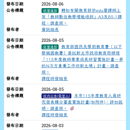
2026-08-06
發布日期
公告標題
轉知有關教育部於edu磨課師上
研習進修
架「教師數位教學增能培訓」A3及B5-1課
程，請查照。
發布者
資訊組長
2026-08-05
發布日期
公告標題
教育部國民及學前教育署（以下
研習進修
簡稱國教署）委託新北市政府教育局辦理
「115年度教師專業成長研習實施計畫－夢
的N次方素養工作坊新北場」計畫，請查
照。
發布者
課程研發組長
2026-08-05
發布日期
公告標題
本市115年度教育人員研
校內公告(需登入)
究發表積分審查實施計畫(如附件)，詳如說
有2個附檔
明，請查照。
發布者
課程研發組長
2026-08-03
發布日期