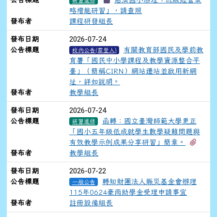
研習進修
略增能研習」，請查照
發布者
課程研發組長
2026-07-24
發布日期
公告標題
有關教育部國民及學前教
校內公告(需登入)
育署「國民中小學課程及教學資源整合平
臺」（簡稱CIRN）網站遷站並啟用新網
址，詳如說明。
發布者
教學組長
2026-07-24
發布日期
公告標題
函轉：國立臺灣師範大學更正
研習進修
「國小五年級低成就學生數學疑難問題與
有1
有效教學示例成果分享研習」簡章。
發布者
教學組長
2026-07-22
發布日期
公告標題
轉知財團法人賑災基金會辦理
一般公告
115年0624豪雨助學金受理申請事宜
發布者
註冊設備組長