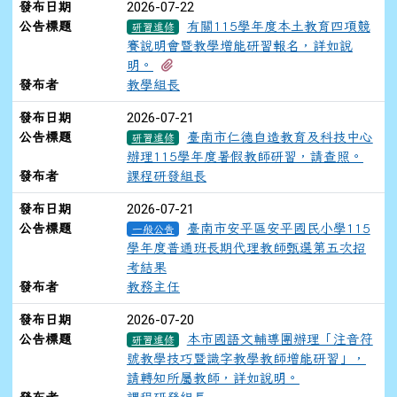
2026-07-22
發布日期
公告標題
有關115學年度本土教育四項競
研習進修
賽說明會暨教學增能研習報名，詳如說
有1個附檔
明。
發布者
教學組長
2026-07-21
發布日期
公告標題
臺南市仁德自造教育及科技中心
研習進修
辦理115學年度暑假教師研習，請查照。
發布者
課程研發組長
2026-07-21
發布日期
公告標題
臺南市安平區安平國民小學115
一般公告
學年度普通班長期代理教師甄選第五次招
考結果
發布者
教務主任
2026-07-20
發布日期
公告標題
本市國語文輔導團辦理「注音符
研習進修
號教學技巧暨識字教學教師增能研習」，
請轉知所屬教師，詳如說明。