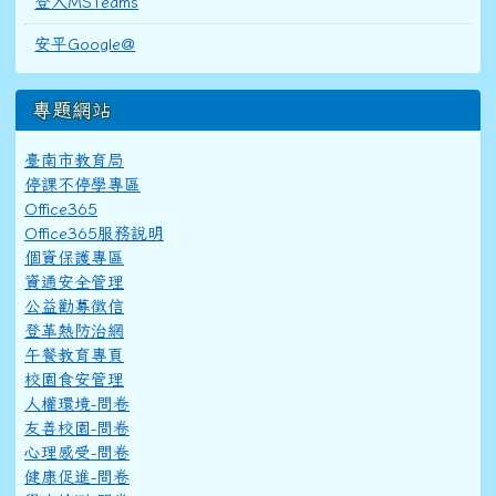
登入MSTeams
安平Google@
專題網站
臺南市教育局
停課不停學專區
Office365
Office365服務說明
個資保護專區
資通安全管理
公益勸募徵信
登革熱防治網
午餐教育專頁
校園食安管理
人權環境-問卷
友善校園-問卷
心理感受-問卷
健康促進-問卷