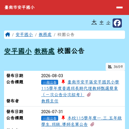
臺南市安平國小
導覽列
跳至主內容區
臺南市安平國小
工具列
大
中
小
⏸
頁尾區域
主內容區域
Home
安平國小
教務處
校園公告
安平國小
教務處
校園公告
3659
新聞列表
2026-08-03
發布日期
公告標題
臺南市安平區安平國民小學
一般公告
115學年度普通班長期代理教師甄選簡章
有2個附檔
（ㄧ次公告分次招考）
發布者
教務主任
2026-07-31
發布日期
公告標題
本校115學年度一.三.五年級
一般公告
有1個附檔
學生.班級.導師名單公告