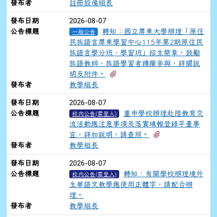
發布者
註冊設備組長
2026-08-07
發布日期
公告標題
轉知：國立屏東大學辦理「原住
一般公告
民族語言屏東學習中心115年第2期原住民
族語言學分班、學習班」招生簡章，鼓勵
族語教師、族語學習者踴躍參與，詳閱說
有3個附檔
明及附件。
發布者
教學組長
2026-08-07
發布日期
公告標題
重申學校辦理赴陸教育交
校內公告(需登入)
流活動應注意事項及落實填報登錄平臺事
有1個附檔
宜，詳如說明，請查照。
發布者
教學組長
2026-08-07
發布日期
公告標題
轉知：有關學校辦理境外
校內公告(需登入)
生華語文教學應使用正體字，請配合辦
理。
發布者
教學組長