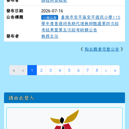
發布者
課程研發組長
2026-07-16
發布日期
公告標題
臺南市安平區安平國民小學115
一般公告
學年度普通班長期代理教師甄選第四次招
考結果暨第五次招考缺額公告
發布者
教務主任
《
點此觀看完整公告
》
(目前頁次)
下一頁
最後頁
«
‹
1
2
3
4
5
6
7
8
›
»
左邊區域內容
請由此登入