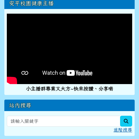
右邊區域內容
安平校園健康主播
小主播群專業又大方~快來按讚、分享喲
站內搜尋
sear
進階搜尋