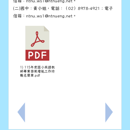
信箱：ntnu.ws1@ntnueng.net。
(二)國中：黃小姐，電話：（02）8978-4921；電子
信箱：ntnu.ws1@ntnueng.net。
1) 115年度國小英語教
師專業發展增能工作坊
報名簡章.pdf
上一筆：本市115年學藝參賽優秀學生表揚(非體育類-第
下一筆：檢