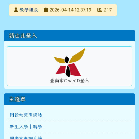
發布者
2026-04-14 12:37:19
教學組長
217
發布日期
瀏覽次數
左邊區域內容
請由此登入
臺南市OpenID登入
主選單
附設幼兒園網站
新生入學｜轉學
圖書室查詢系統