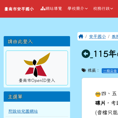
導覽列
跳至主內容區
臺南市安平國小
網站導覽
學校簡介
校務行政
臺南市安平國小
工具列
頁尾區域
主內容區
Home
安平國小
教
左邊區域內容
請由此登入
回上頁
115
標籤：
一般公告
臺南市OpenID登入
四、五
主選單
碟片
，考
附設幼兒園網站
(音檔只