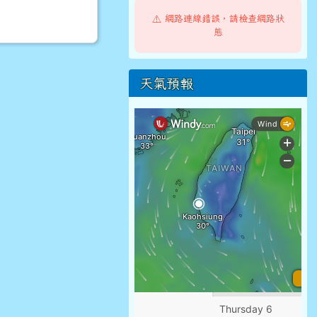
⚠️ 網路連線錯誤，請檢查網路狀
態
天氣預報