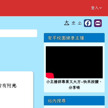
登入
大
中
小
⏸
右邊區域內容
安平校園健康主播
小主播群專業又大方~快來按讚、
皆有附
光
分享喲
站內搜尋