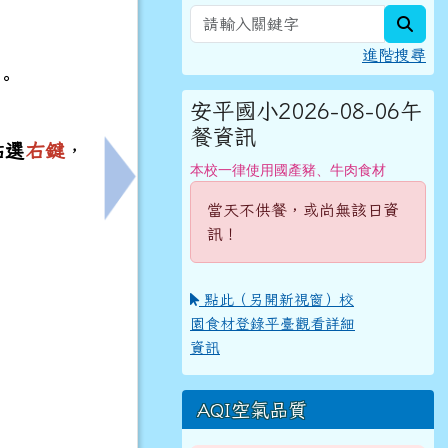
sear
進階搜尋
。
安平國小2026-08-06午
餐資訊
點選
右鍵
，
本校一律使用國產豬、牛肉食材
下一筆：本市國語文輔導團辦理「高效課堂：讓
當天不供餐，或尚無該日資
訊！
點此（另開新視窗）校
園食材登錄平臺觀看詳細
資訊
AQI空氣品質