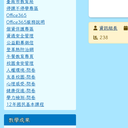
臺南市教育局
停課不停學專區
Office365
Office365服務說明
發布者
資訊組長
個資保護專區
資通安全管理
發布日期
瀏覽次數
238
公益勸募徵信
登革熱防治網
午餐教育專頁
校園食安管理
人權環境-問卷
友善校園-問卷
心理感受-問卷
健康促進-問卷
學力檢測-問卷
12年國民基本課程
教學成果