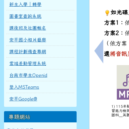
新生入學｜轉學
如光碟
圖書室查詢系統
方案1：
課後班及社團報名
方案2：
安平國小相片藝廊
（依方案
課程計劃備查專網
選
將音訊
上一筆：6月
雲端差勤管理系統
台南市學生Openid
登入MSTeams
安平Google@
1) 115
習能力檢
語科＿英聽
專題網站