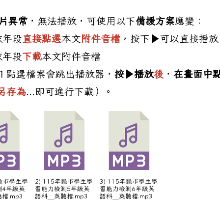
片異常
，無法播放，可使用以下
備援方案
應變：
依年段
直接點選
本文
附件音檔
，按下▶︎可以直接播放
依年段
下載
本文附件音檔
１點選檔案會跳出播放器，
按
▶︎
播放
後
，
在畫面中
另存為
...即可進行下載）。
份樂齡課程，開課資訊詳見內文
年縣市學生學
2) 115年縣市學生學
3) 115年縣市學生學
測4年級英
習能力檢測5年級英
習能力檢測6年級英
檔.mp3
語科＿英聽檔.mp3
語科＿英聽檔.mp3