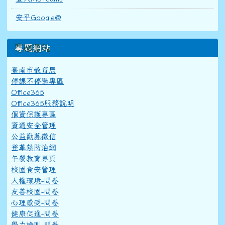
安平Google@
專題網站
臺南市教育局
停課不停學專區
Office365
Office365服務說明
個資保護專區
資通安全管理
公益勸募徵信
登革熱防治網
午餐教育專頁
校園食安管理
人權環境-問卷
友善校園-問卷
心理感受-問卷
健康促進-問卷
學力檢測-問卷