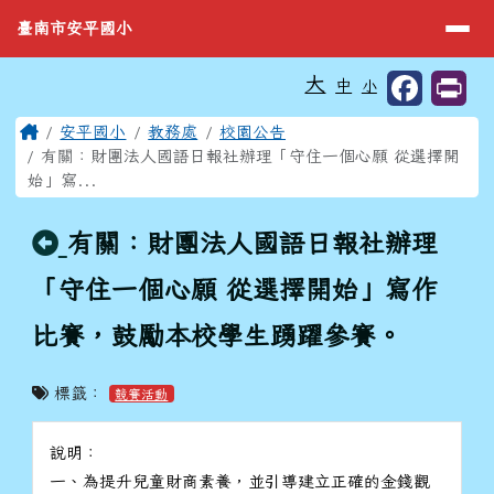
臺南市安平國小
導覽列
跳至主內容區
臺南市安平國小
工具列
大
中
小
⏸
頁尾區域
主內容區域
Home
安平國小
教務處
校園公告
有關：財團法人國語日報社辦理「守住一個心願 從選擇開
始」寫...
回上頁
有關：財團法人國語日報社辦理
「守住一個心願 從選擇開始」寫作
比賽，鼓勵本校學生踴躍參賽。
標籤：
競賽活動
說明：
一、為提升兒童財商素養，並引導建立正確的金錢觀