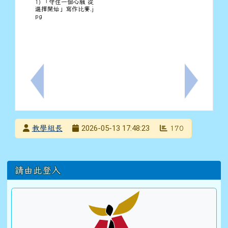
1) 「守住一個心願 從
選擇開始」寫作比賽.j
pg
上一筆：檢送教育部「115學年度『藝起來尋美』推動
下一筆：有
發布者
2026-05-13 17:48:23
教學組長
170
發布日期
瀏覽次數
左邊區域內容
請由此登入