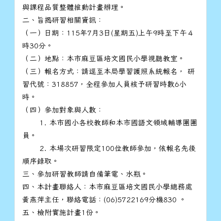
與課程品質整體推動計畫辦理。
二、旨揭研習相關資訊：
（一）日期：115年7月3日(星期五)上午9時至下午４
時30分。
（二）地點：本市麻豆區培文國民小學視聽教室。
（三）報名方式：請逕至本局學習護照系統報名， 研
習代號：318857，全程參加人員核予研習時數6小
時。
（四）參加對象與人數：
1. 本市國小各校教師和本市國語文領域輔導團團
員。
2. 本場次研習限定100位教師參加，依報名先後
順序錄取。
三、參加研習教師請自備筆電、水瓶。
四、本計畫聯絡人：本市麻豆區培文國民小學總務處
黃燕萍主任，聯絡電話：(06)5722169分機830 。
五、檢附實施計畫1份。