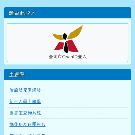
左邊區域內容
請由此登入
臺南市OpenID登入
主選單
附設幼兒園網站
新生入學｜轉學
圖書室查詢系統
課後班及社團報名