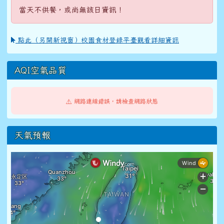
當天不供餐，或尚無該日資訊！
點此（另開新視窗）校園食材登錄平臺觀看詳細資訊
AQI空氣品質
⚠️ 網路連線錯誤，請檢查網路狀態
天氣預報