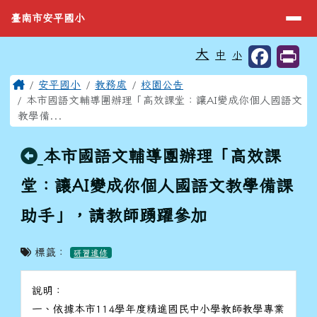
臺南市安平國小
導覽列
跳至主內容區
臺南市安平國小
工具列
大
中
小
⏸
頁尾區域
主內容區域
Home
安平國小
教務處
校園公告
本市國語文輔導團辦理「高效課堂：讓AI變成你個人國語文
教學備...
回上頁
本市國語文輔導團辦理「高效課
堂：讓AI變成你個人國語文教學備課
助手」，請教師踴躍參加
標籤：
研習進修
說明：
一、依據本市114學年度精進國民中小學教師教學專業