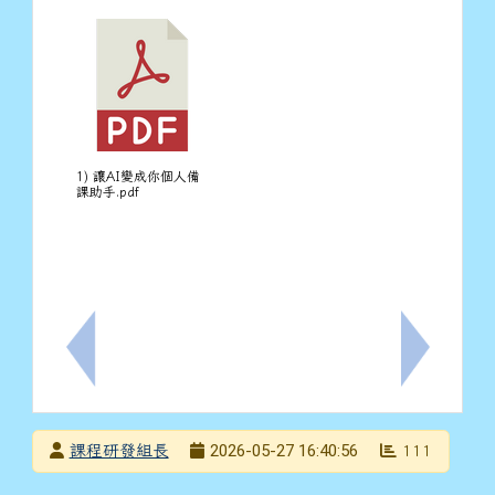
1) 讓AI變成你個人備
課助手.pdf
上一筆：115年學力檢測英語科聽力測驗檔案
下一筆：有
發布者
2026-05-27 16:40:56
課程研發組長
111
發布日期
瀏覽次數