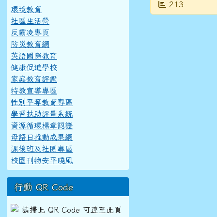
發布日期
瀏覽次數
213
環境教育
社區生活營
反霸凌專頁
防災教育網
英語國際教育
健康促進學校
家庭教育評鑑
特教宣導專區
性別平等教育專區
學習扶助評量系統
資源循環標章認證
母語日推動成果網
課後班及社團專區
校園刊物安平曉風
行動 QR Code