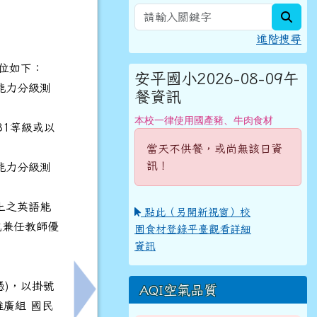
sear
進階搜尋
順位如下：
安平國小2026-08-09午
能力分級測
餐資訊
本校一律使用國產豬、牛肉食材
B1等級或以
當天不供餐，或尚無該日資
訊！
能力分級測
上之英語能
點此（另開新視窗）校
或兼任教師優
園食材登錄平臺觀看詳細
資訊
憑)，以掛號
AQI空氣品質
演藝術暑假自主學習活動宣傳海報，詳閱說明及附件。
下一筆：本市辦理115學年度國民教育地方輔
推廣組 國民