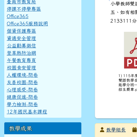
臺南市教育局
小學教師雙
停課不停學專區
五、如有相關
Office365
2133111
Office365服務說明
個資保護專區
資通安全管理
公益勸募徵信
登革熱防治網
午餐教育專頁
校園食安管理
人權環境-問卷
1) 115
雙語教學
友善校園-問卷
能學分班
心理感受-問卷
招生簡章.p
健康促進-問卷
學力檢測-問卷
12年國民基本課程
教學成果
發布者
教學組長