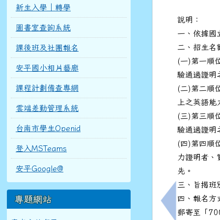
新生入學｜轉學
說明：
圖書室查詢系統
一、依據國立
二、招生名
課後班及社團報名
(一)第一順
安平國小相片藝廊
驗通過證明
課程計劃備查專網
(二)第二順
上之英語能
雲端差勤管理系統
(三)第三順
台南市學生Openid
驗通過證明
(四)第四順
登入MSTeams
力證明者、
安平Google@
先。
三、旨揭班
專題網站
四、報名方式
上一筆：檢送
郵寄至「70