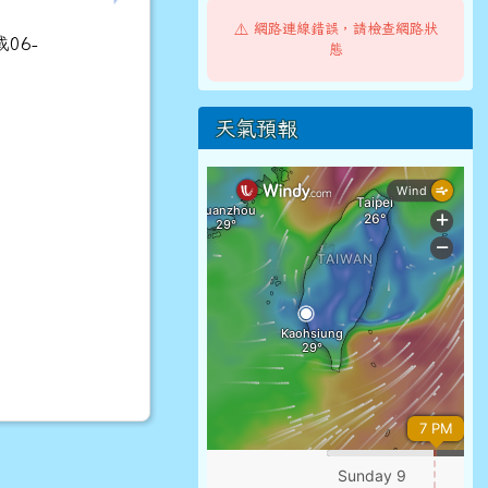
⚠️ 網路連線錯誤，請檢查網路狀
06-
態
天氣預報