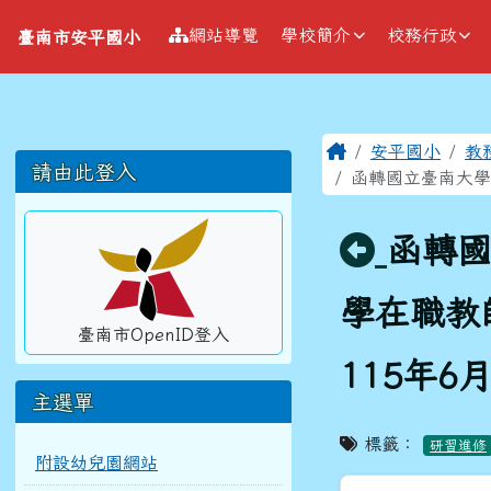
導覽列
跳至主內容區
臺南市安平國小
網站導覽
學校簡介
校務行政
臺南市安平國小
工具列
頁尾區域
主內容區
Home
安平國小
教
左邊區域內容
請由此登入
函轉國立臺南大學
回上頁
函轉國
學在職教
臺南市OpenID登入
115年
主選單
標籤：
研習進修
附設幼兒園網站