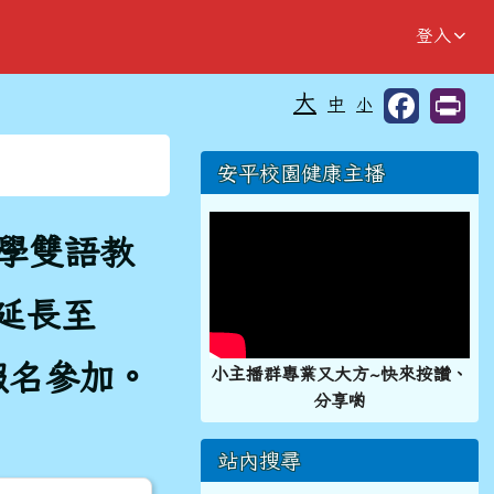
登入
大
中
小
⏸
右邊區域內容
安平校園健康主播
小學雙語教
延長至
報名參加。
小主播群專業又大方~快來按讚、
分享喲
站內搜尋