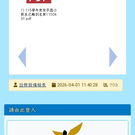
1) 115學年度安平國小
新生已報到名單11504
01.pdf
上一筆：有關：安平國小114學年度校內語文競賽--臺灣
下一筆：轉
發布者
2026-04-01 11:40:28
註冊設備組長
703
發布日期
瀏覽次數
左邊區域內容
請由此登入