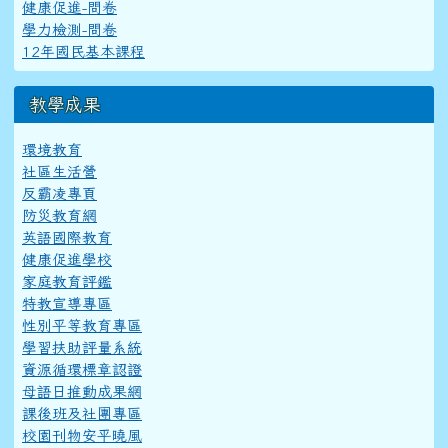
健康促進-問卷
學力檢測-問卷
12年國民基本課程
教學成果
環境教育
社區生活營
反霸凌專頁
防災教育網
英語國際教育
健康促進學校
家庭教育評鑑
特教宣導專區
性別平等教育專區
學習扶助評量系統
資源循環標章認證
母語日推動成果網
課後班及社團專區
校園刊物安平曉風