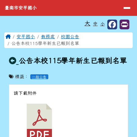
臺南市安平國小
導覽列
跳至主內容區
臺南市安平國小
工具列
大
中
小
⏸
頁尾區域
主內容區域
Home
安平國小
教務處
校園公告
公告本校115學年新生已報到名單
回上頁
公告本校115學年新生已報到名單
標籤：
一般公告
請下載附件