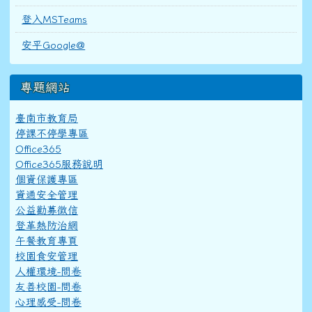
登入MSTeams
安平Google@
專題網站
臺南市教育局
停課不停學專區
Office365
Office365服務說明
個資保護專區
資通安全管理
公益勸募徵信
登革熱防治網
午餐教育專頁
校園食安管理
人權環境-問卷
友善校園-問卷
心理感受-問卷