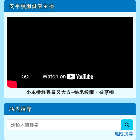
右邊區域內容
安平校園健康主播
小主播群專業又大方~快來按讚、分享喲
站內搜尋
sear
進階搜尋