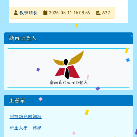
發布者
2026-05-11 16:08:56
教學組長
672
發布日期
瀏覽次數
左邊區域內容
請由此登入
臺南市OpenID登入
主選單
附設幼兒園網站
新生入學｜轉學