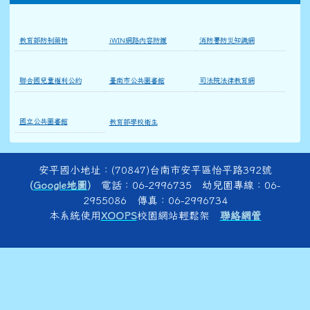
教育部防制藥物
iWIN網路內容防護
消防署防災知識網
聯合國兒童權利公約
臺南市公共圖書館
司法院法律教育網
國立公共圖書館
教育部學校衛生
頁尾區域內容
安平國小地址：(70847)台南市安平區怡平路392號
(
Google地圖
)
電話：06-2996735 幼兒園專線：06-
2955086 傳真：06-2996734
本系統使用
XOOPS
校園網站輕鬆架
聯絡網管