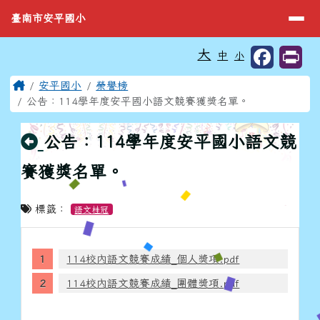
臺南市安平國小
導覽列
跳至主內容區
臺南市安平國小
工具列
大
中
小
⏸
頁尾區域
主內容區域
Home
安平國小
榮譽榜
公告：114學年度安平國小語文競賽獲獎名單。
回上頁
公告：114學年度安平國小語文競
賽獲獎名單。
標籤：
語文桂冠
114校內語文競賽成績_個人獎項.pdf
114校內語文競賽成績_團體獎項.pdf