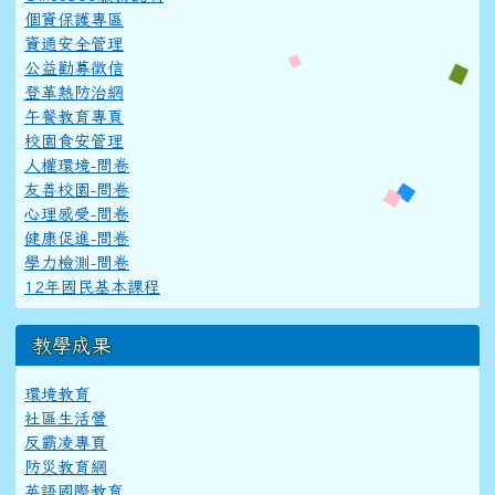
個資保護專區
資通安全管理
公益勸募徵信
登革熱防治網
午餐教育專頁
校園食安管理
人權環境-問卷
友善校園-問卷
心理感受-問卷
健康促進-問卷
學力檢測-問卷
12年國民基本課程
教學成果
環境教育
社區生活營
反霸凌專頁
防災教育網
英語國際教育