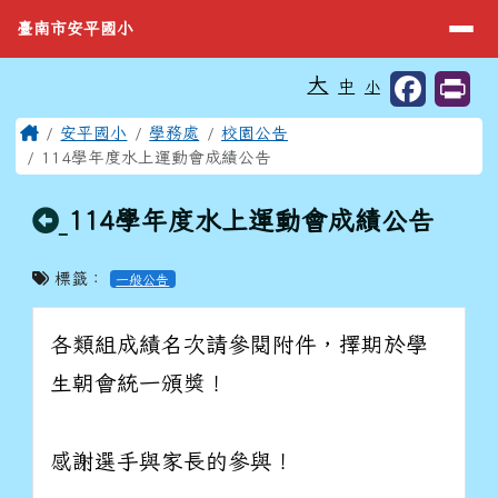
臺南市安平國小
導覽列
跳至主內容區
臺南市安平國小
工具列
大
中
小
⏸
頁尾區域
主內容區域
Home
安平國小
學務處
校園公告
114學年度水上運動會成績公告
回上頁
114學年度水上運動會成績公告
標籤：
一般公告
各類組成績名次請參閱附件，擇期於學
生朝會統一頒獎！
感謝選手與家長的參與！