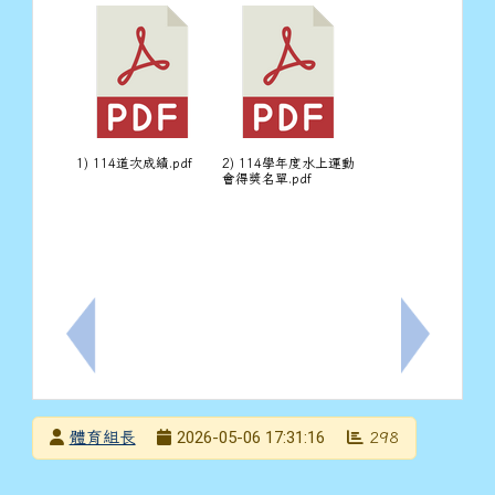
1) 114道次成績.pdf
2) 114學年度水上運動
會得獎名單.pdf
上一筆：「學校查獲電子煙之煙油檢驗流程」圖卡
下一筆：轉
發布者
2026-05-06 17:31:16
體育組長
298
發布日期
瀏覽次數