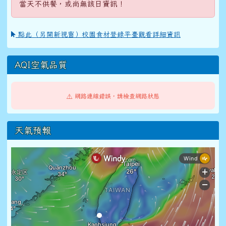
當天不供餐，或尚無該日資訊！
點此（另開新視窗）校園食材登錄平臺觀看詳細資訊
AQI空氣品質
⚠️ 網路連線錯誤，請檢查網路狀態
天氣預報