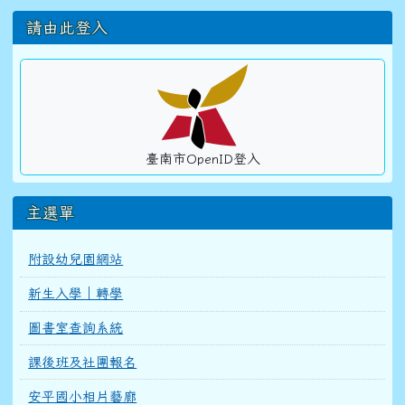
左邊區域內容
請由此登入
臺南市OpenID登入
主選單
附設幼兒園網站
新生入學｜轉學
圖書室查詢系統
課後班及社團報名
安平國小相片藝廊