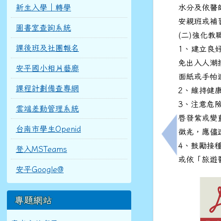
新生入學｜轉學
水分及依醫
安親班或補
圖書室查詢系統
(二)強化
課後班及社團報名
1、建立良
免出入人潮
安平國小相片藝廊
面紙或手帕
課程計劃備查專網
2、維持健
3、注意危
雲端差勤管理系統
唇發紫或變
台南市學生Openid
徵兆，應儘
上一筆：臺南
4、鼓勵接
登入MSTeams
或依「旅遊
安平Google@
專題網站