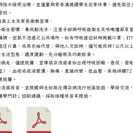
師指示接受治療，並儘量與家長溝通讓學生在家休養，避免前往
習班。
教職員工生及家長衛教宣導：
好衛生習慣：養成勤洗手、注意手部與呼吸道衛生及咳嗽禮節等
擁擠、空氣不流通之公共場所，如有呼吸道症狀時佩戴口罩；打
遮住口鼻，或用衣袖代替；與他人交談時，儘可能保持1公尺以
康生活型態：適度運動、充分睡眠及均衡飲食。
險徵兆，儘速就醫：宣導感染流感者如出現呼吸困難、急促、發
藍）、血痰或痰液變濃、胸痛、意識改變、低血壓、高燒持續72
速就醫。
市115年度食農教育優良教案甄選實施計畫
種流感疫苗，並提醒師生如前往傳染病流行地區旅遊、學術交流
醫學門診」諮詢建議，採取接種疫苗等措施。