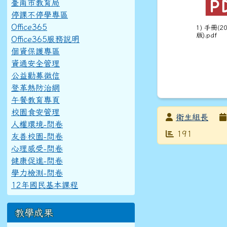
臺南市教育局
停課不停學專區
Office365
1) 手冊(2
版).pdf
Office365服務說明
個資保護專區
資通安全管理
公益勸募徵信
登革熱防治網
午餐教育專頁
校園食安管理
發布者
衛生組長
人權環境-問卷
發布日期
瀏覽次數
191
友善校園-問卷
心理感受-問卷
健康促進-問卷
學力檢測-問卷
12年國民基本課程
教學成果