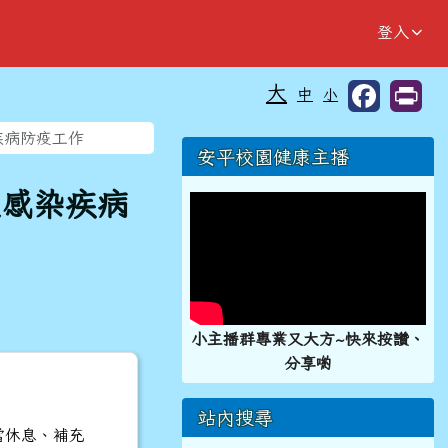
登入
大
中
小
⏸
疾病防疫工作
右邊區域內容
安平校園健康主播
道感染疾病
小主播群專業又大方~快來按讚、
分享喲
站內搜尋
當休息、補充