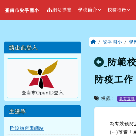
導覽列
跳至主內容區
臺南市安平國小
網站導覽
學校簡介
校務行政
臺南市安平國小
工具列
頁尾區域
主內容區
Home
安平國小
學
左邊區域內容
請由此登入
回上頁
防範
防疫工作
臺南市OpenID登入
標籤：
教育宣導
主選單
為有效預防
附設幼兒園網站
(一)落實