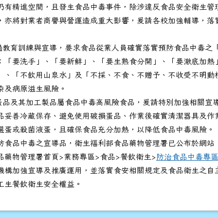
仍有精進空間，且發生食品中毒事件，除涉違反食品安全衛生管
，亦將對業者商譽與營運造成重大影響，爰請各校加強輔導，落
透過教育訓練與宣導，要求食品從業人員確實落實預防食品中毒之「
：「要洗手」、「要新鮮」、「要生熟食分開」、「要澈底加熱
衛生局辦理115年社區心理健康電影賞析活動「心‧金促咪」活
」、「不飲用山泉水」及「不採、不食、不贈予、不收受不明動
染及病原滋生風險。
於蛋品及其加工製品屬食品中毒高風險食品，爰請特別加強相關宣
品妥善冷藏保存、避免使用破損蛋品、作業後確實清潔器具及作
選蛋或殺菌液蛋，且確保食品充分加熱，以降低食品中毒風險。
防食品中毒之宣導品，衛生福利部食品藥物管理署已公布於網站
品藥物管理署首頁>業務專區>食品>餐飲衛生>
防治食品中毒專
機構加強宣導及推廣運用，並落實食安相關規定及食品衛生之自
工生餐飲衛生安全權益。