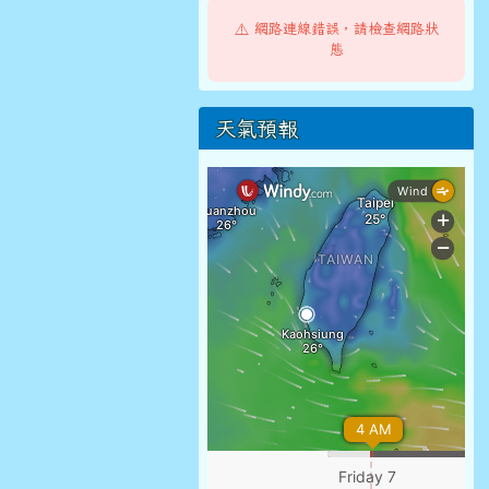
⚠️ 網路連線錯誤，請檢查網路狀
態
天氣預報