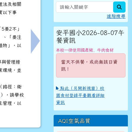
理法及相關
sear
實以下事
進階搜尋
5要2不」
安平國小2026-08-07午
」、「要注
餐資訊
動文宣
下一筆：「臺南市115年SUPER STAR民
植物」，以
本校一律使用國產豬、牛肉食材
當天不供餐，或尚無該日資
導與管理措
訊！
業環境，並
（路徑：衛
點此（另開新視窗）校
區
），請學校
園食材登錄平臺觀看詳細
資訊
主管理，以
AQI空氣品質