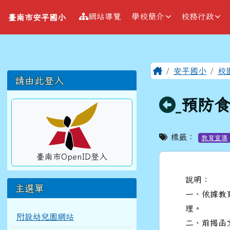
導覽列
跳至主內容區
臺南市安平國小
網站導覽
學校簡介
校務行政
臺南市安平國小
工具列
頁尾區域
主內容區
Home
安平國小
校
左邊區域內容
請由此登入
回上頁
預防食
標籤：
教育宣導
臺南市OpenID登入
說明：
主選單
一、依據教育
理。
附設幼兒園網站
二、前揭函