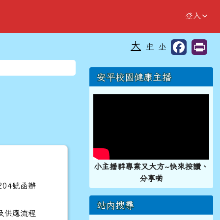
登入
大
中
小
⏸
右邊區域內容
安平校園健康主播
小主播群專業又大方~快來按讚、
分享喲
204號函辦
站內搜尋
及供應流程