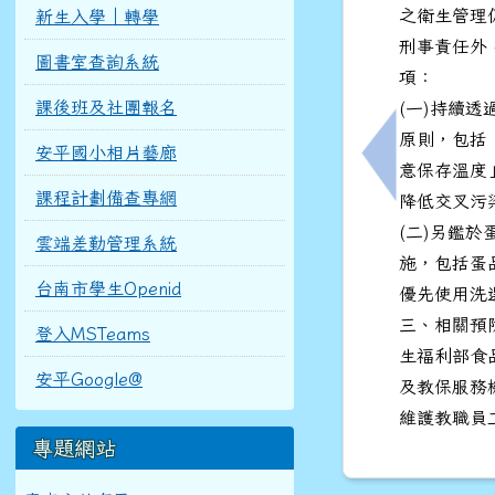
之衛生管理
新生入學｜轉學
刑事責任外
圖書室查詢系統
項：
課後班及社團報名
(一)持續
原則，包括
安平國小相片藝廊
上一筆：轉知
意保存溫度
課程計劃備查專網
降低交叉污
(二)另鑑
雲端差勤管理系統
施，包括蛋
台南市學生Openid
優先使用洗
三、相關預
登入MSTeams
生福利部食
安平Google@
及教保服務
維護教職員
專題網站