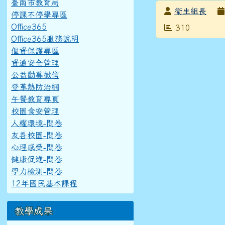
臺南市教育局
發布者
衛生組長
停課不停學專區
Office365
發布日期
瀏覽次數
310
Office365服務說明
個資保護專區
資通安全管理
公益勸募徵信
登革熱防治網
午餐教育專頁
校園食安管理
人權環境-問卷
友善校園-問卷
心理感受-問卷
健康促進-問卷
學力檢測-問卷
12年國民基本課程
教學成果