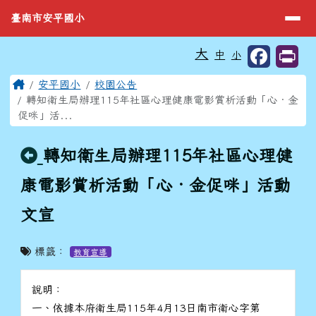
臺南市安平國小
導覽列
跳至主內容區
臺南市安平國小
工具列
大
中
小
⏸
頁尾區域
主內容區域
Home
安平國小
校園公告
轉知衛生局辦理115年社區心理健康電影賞析活動「心‧金
促咪」活...
回上頁
轉知衛生局辦理115年社區心理健
康電影賞析活動「心‧金促咪」活動
文宣
標籤：
教育宣導
說明：
一、依據本府衛生局115年4月13日南市衛心字第