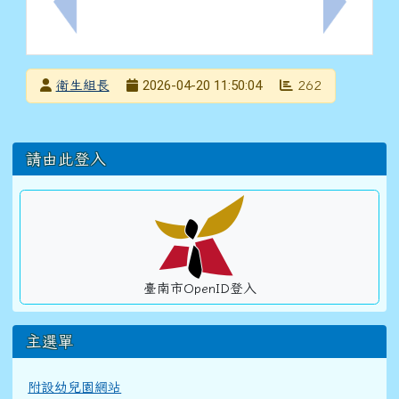
上一筆：轉知國立體育大學辦理「115年山域嚮導增能
下一筆：預
發布者
2026-04-20 11:50:04
衛生組長
262
發布日期
瀏覽次數
左邊區域內容
請由此登入
臺南市OpenID登入
主選單
附設幼兒園網站