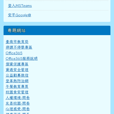
登入MSTeams
安平Google@
專題網站
臺南市教育局
停課不停學專區
Office365
Office365服務說明
個資保護專區
資通安全管理
公益勸募徵信
登革熱防治網
午餐教育專頁
校園食安管理
人權環境-問卷
友善校園-問卷
心理感受-問卷