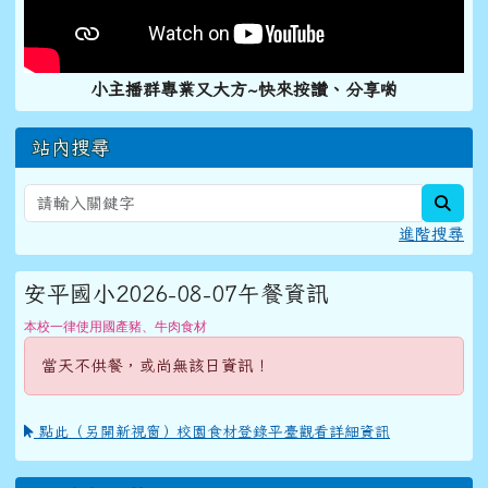
小主播群專業又大方~快來按讚、分享喲
站內搜尋
sear
進階搜尋
安平國小2026-08-07午餐資訊
本校一律使用國產豬、牛肉食材
當天不供餐，或尚無該日資訊！
點此（另開新視窗）校園食材登錄平臺觀看詳細資訊