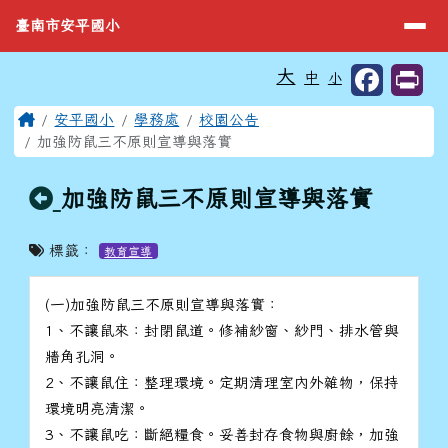
臺南市安平國小
導覽列
跳至主內容區
臺南市安平國小
工具列
大
中
小
⏸
頁尾區域
主內容區域
Home
安平國小
學務處
校園公告
加強防鼠三不原則宣導與落實
回上頁
加強防鼠三不原則宣導與落實
標籤：
教育宣導
(一)加強防鼠三不原則宣導與落實：
1、不讓鼠來：封閉鼠道。修補紗窗、紗門、排水管與
牆角孔洞。
2、不讓鼠住：整理環境。定期清理室內外雜物，保持
環境明亮清潔。
3、不讓鼠吃：斷絕糧食。妥善封存食物與廚餘，加強