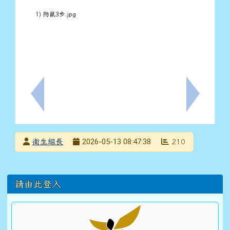
1) 防鼠3步.jpg
上一筆：轉知臺南市體育總會田徑委員會辦理「臺南市11
下一筆：
發布者
2026-05-13 08:47:38
衛生組長
210
發布日期
瀏覽次數
左邊區域內容
請由此登入