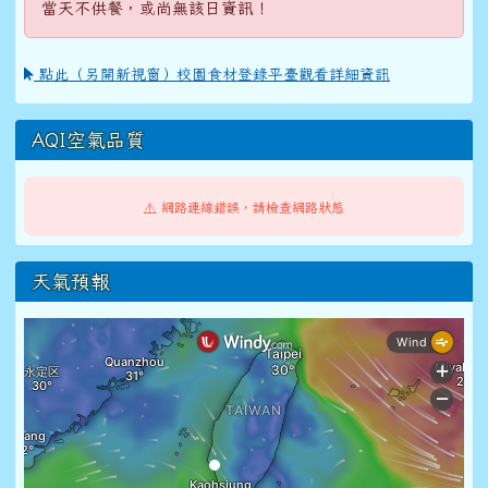
當天不供餐，或尚無該日資訊！
點此（另開新視窗）校園食材登錄平臺觀看詳細資訊
AQI空氣品質
⚠️ 網路連線錯誤，請檢查網路狀態
天氣預報