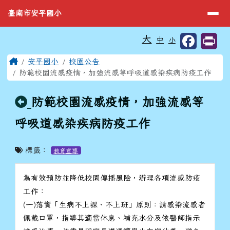
臺南市安平國小
導覽列
跳至主內容區
臺南市安平國小
工具列
大
中
小
⏸
頁尾區域
主內容區域
Home
安平國小
校園公告
防範校園流感疫情，加強流感等呼吸道感染疾病防疫工作
回上頁
防範校園流感疫情，加強流感等
呼吸道感染疾病防疫工作
標籤：
教育宣導
為有效預防並降低校園傳播風險，辦理各項流感防疫
工作：
(一)落實「生病不上課、不上班」原則：請感染流感者
佩戴口罩，指導其適當休息、補充水分及依醫師指示