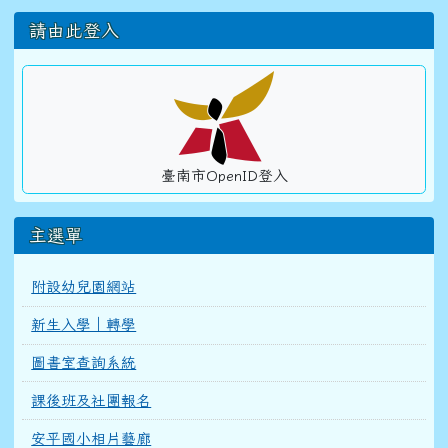
左邊區域內容
請由此登入
臺南市OpenID登入
主選單
附設幼兒園網站
新生入學｜轉學
圖書室查詢系統
課後班及社團報名
安平國小相片藝廊