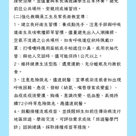
接受治療，並儘量與家長溝通讓學生在家休養，避免
前往公共場所、安親班或補習班。
(二)強化教職員工生及家長衛教宣導：
1、建立良好衛生習慣：養成勤洗手、注意手部與呼吸
道衛生及咳嗽禮節等習慣，儘量避免出入人潮擁擠、
空氣不流通之公共場所，如有呼吸道症狀時佩戴口
罩；打噴嚏時應用面紙或手帕遮住口鼻，或用衣袖代
替；與他人交談時，儘可能保持1公尺以上。
2、維持健康生活型態：適度運動、充分睡眠及均衡飲
食。
3、注意危險徵兆，儘速就醫：宣導感染流感者如出現
呼吸困難、急促、發紺（缺氧、嘴唇發紫或變藍）、
血痰或痰液變濃、胸痛、意識改變、低血壓、高燒持
續72小時等危險徵兆，應儘速就醫。
4、鼓勵接種流感疫苗，並提醒師生如前往傳染病流行
地區旅遊、學術交流，可評估需求或依「旅遊醫學門
診」諮詢建議，採取接種疫苗等措施。