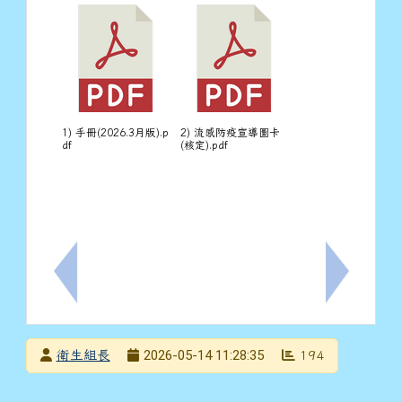
1) 手冊(2026.3月版).p
2) 流感防疫宣導圖卡
df
(核定).pdf
上一筆：臺南市115年度食農教育優良教案甄選實施計畫
下一筆：轉
發布者
2026-05-14 11:28:35
衛生組長
194
發布日期
瀏覽次數