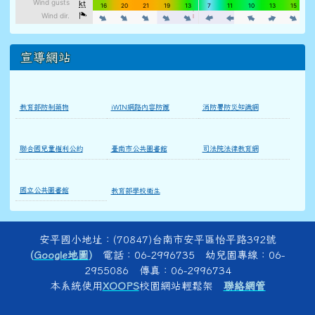
宣導網站
教育部防制藥物
iWIN網路內容防護
消防署防災知識網
聯合國兒童權利公約
臺南市公共圖書館
司法院法律教育網
國立公共圖書館
教育部學校衛生
頁尾區域內容
安平國小地址：(70847)台南市安平區怡平路392號
(
Google地圖
)
電話：06-2996735 幼兒園專線：06-
2955086 傳真：06-2996734
本系統使用
XOOPS
校園網站輕鬆架
聯絡網管