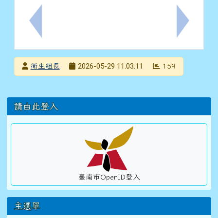
上一筆：轉知中華民國象棋文化協會舉辦「2026 夏季
下一筆：轉
發布者
2026-05-29 11:03:11
衛生組長
159
發布日期
瀏覽次數
左邊區域內容
請由此登入
臺南市OpenID登入
主選單