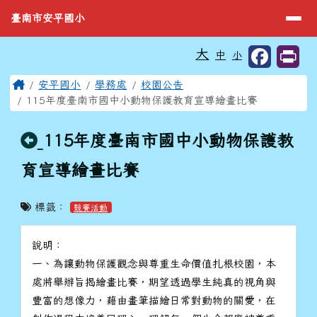
臺南市安平國小
導覽列
跳至主內容區
臺南市安平國小
工具列
大
中
小
⏸
頁尾區域
主內容區域
Home
安平國小
學務處
校園公告
115年度臺南市國中小動物保護教育宣導繪畫比賽
回上頁
115年度臺南市國中小動物保護教
育宣導繪畫比賽
標籤：
競賽活動
說明：
一、為讓動物保護觀念與尊重生命價值扎根校園，本
處將舉辦旨揭繪畫比賽，期望透過學生純真的視角與
豐富的想像力，藉由畫筆描繪日常對動物的關愛，在