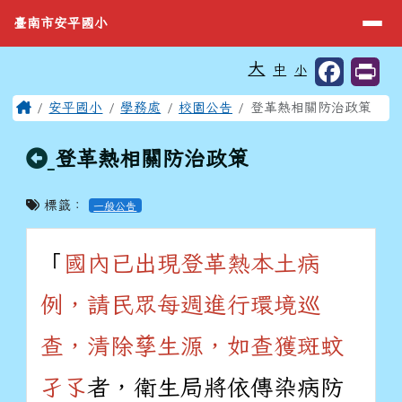
臺南市安平國小
導覽列
跳至主內容區
臺南市安平國小
工具列
大
中
小
⏸
頁尾區域
主內容區域
Home
安平國小
學務處
校園公告
登革熱相關防治政策
回上頁
登革熱相關防治政策
標籤：
一般公告
「
國內已出現登革熱本土病
例
，請民眾每週進行環境巡
查，清除孳生源，如查獲斑蚊
孑孓
者，衛生局將依傳染病防