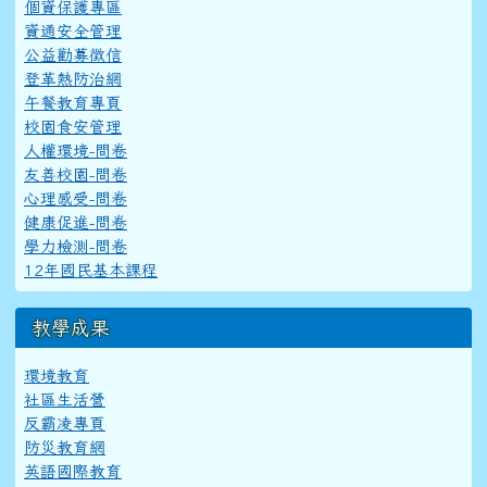
個資保護專區
資通安全管理
公益勸募徵信
登革熱防治網
午餐教育專頁
校園食安管理
人權環境-問卷
友善校園-問卷
心理感受-問卷
健康促進-問卷
學力檢測-問卷
12年國民基本課程
教學成果
環境教育
社區生活營
反霸凌專頁
防災教育網
英語國際教育