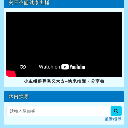
右邊區域內容
安平校園健康主播
小主播群專業又大方~快來按讚、分享喲
站內搜尋
sear
進階搜尋