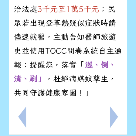
治法處
3千元至1萬5千元
；民
眾若出現登革熱疑似症狀時請
儘速就醫，主動告知醫師旅遊
史並使用TOCC問卷系統自主通
報；提醒您，落實「
巡、倒、
清、刷」
，杜絕病媒蚊孳生，
共同守護健康家園！」
上一筆：臺南市安平區安平國小學生獎懲規定
下一筆：