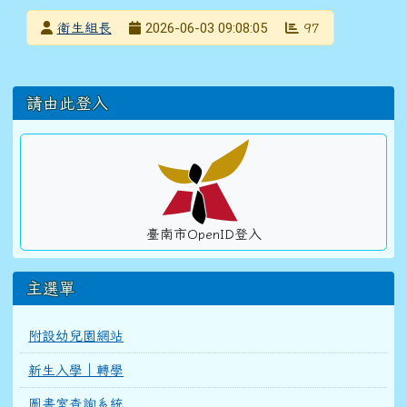
發布者
2026-06-03 09:08:05
衛生組長
97
發布日期
瀏覽次數
左邊區域內容
請由此登入
臺南市OpenID登入
主選單
附設幼兒園網站
新生入學｜轉學
圖書室查詢系統