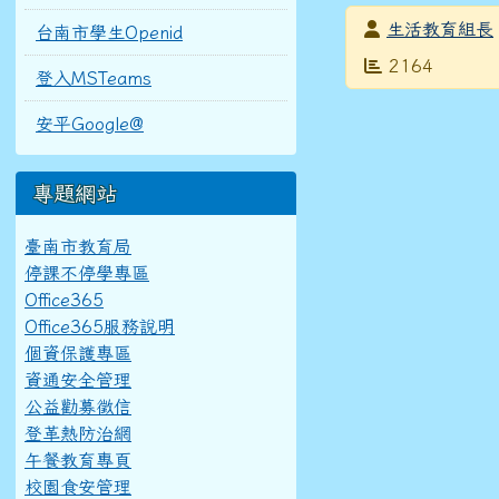
發布者
生活教育組長
台南市學生Openid
發布日期
瀏覽次數
2164
登入MSTeams
安平Google@
專題網站
臺南市教育局
停課不停學專區
Office365
Office365服務說明
個資保護專區
資通安全管理
公益勸募徵信
登革熱防治網
午餐教育專頁
校園食安管理