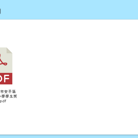
「財團法人黃家古厝文化藝術基金會115年度第二屆兒童美術比
臺南市安平區
小學學生獎
pdf