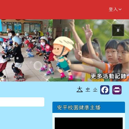
登入
⏸
大
中
小
右邊區域內容
安平校園健康主播