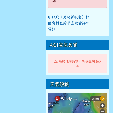
訊！
點此（另開新視窗）校
園食材登錄平臺觀看詳細
資訊
AQI空氣品質
⚠️ 網路連線錯誤，請檢查網路狀
態
天氣預報