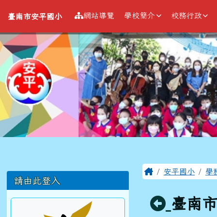
導覽列
跳至主內容區
臺南市安平國小
網站導覽
學校簡介
校務行政
臺南市安平國小
工具列
頁尾區域
主內容區
Home
安平國小
學
左邊區域內容
請由此登入
回上頁
臺南