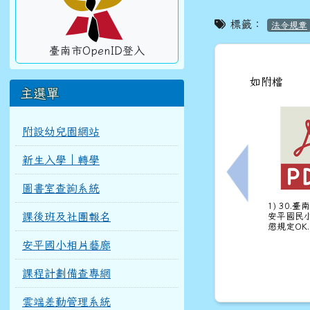
標籤：
法令規章
臺南市OpenID登入
如附檔
主選單
附設幼兒園網站
新生入學｜轉學
上一筆：轉知
圖書室查詢系統
1) 30.
課後班及社團報名
安平國民
懲規定OK.
安平國小相片藝廊
課程計劃備查專網
雲端差勤管理系統