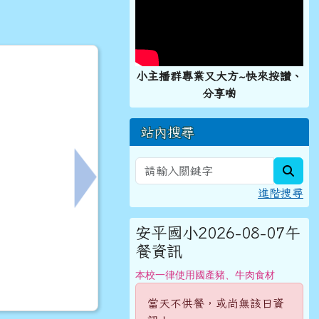
小主播群專業又大方~快來按讚、
分享喲
站內搜尋
sear
賽」訊息
下一筆：登革熱相關防治政策
進階搜尋
安平國小2026-08-07午
餐資訊
本校一律使用國產豬、牛肉食材
當天不供餐，或尚無該日資