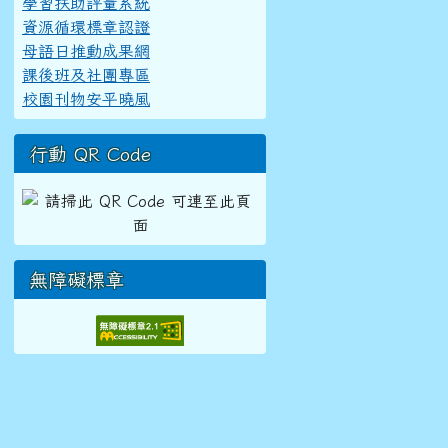
學習扶助評量系統
資源循環標章認證
母語日推動成果網
課後班及社團專區
校園刊物安平曉風
行動 QR Code
無障礙標章