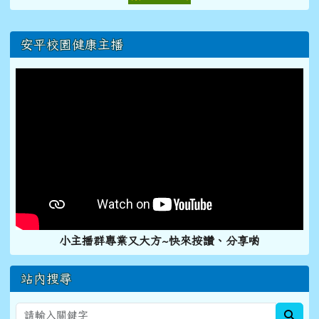
右邊區域內容
安平校園健康主播
小主播群專業又大方~快來按讚、分享喲
站內搜尋
sear