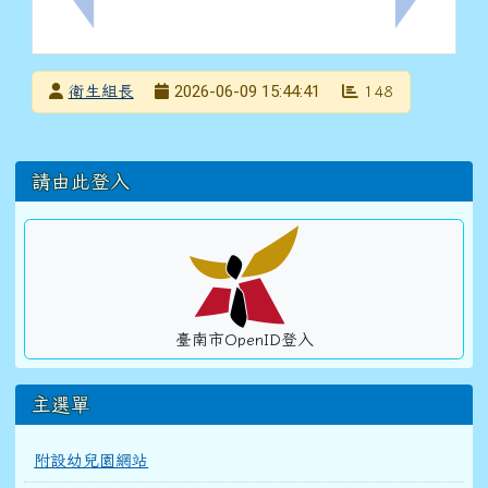
上一筆：115年水環境教育獎章制度教師研習工作坊
下一筆：轉
發布者
2026-06-09 15:44:41
衛生組長
148
發布日期
瀏覽次數
左邊區域內容
請由此登入
臺南市OpenID登入
主選單
附設幼兒園網站