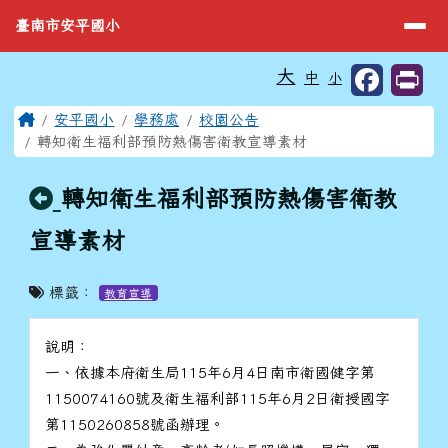
臺南市安平國小
導覽列
跳至主內容區
臺南市安平國小
工具列
大
中
小
⏸
頁尾區域
主內容區域
Home
安平國小
學務處
校園公告
轉知衛生福利部預防熱傷害衛教宣導素材
回上頁
轉知衛生福利部預防熱傷害衛教
宣導素材
標籤：
教育宣導
說明：
一、依據本府衛生局115年6月4日南市衛國健字第
1150074160號及衛生福利部115年6月2日衛授國字
第1150260858號函辦理。