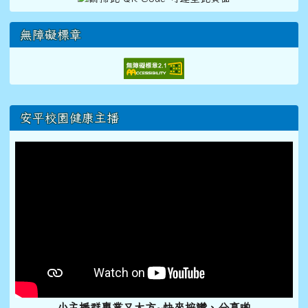
無障礙標章
右邊區域內容
安平校園健康主播
小主播群專業又大方~快來按讚、分享喲