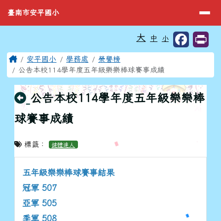
臺南市安平國小
導覽列
跳至主內容區
臺南市安平國小
工具列
大
中
小
⏸
頁尾區域
主內容區域
Home
安平國小
學務處
榮譽榜
公告本校114學年度五年級樂樂棒球賽事成績
回上頁
公告本校114學年度五年級樂樂棒
球賽事成績
標籤：
健體達人
五年級樂樂棒球賽事結果
冠軍 507
亞軍 505
季軍 508