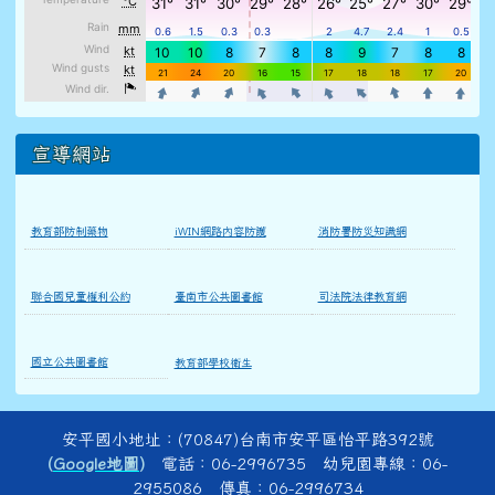
宣導網站
教育部防制藥物
iWIN網路內容防護
消防署防災知識網
聯合國兒童權利公約
臺南市公共圖書館
司法院法律教育網
國立公共圖書館
教育部學校衛生
頁尾區域內容
安平國小地址：(70847)台南市安平區怡平路392號
(
Google地圖
)
電話：06-2996735 幼兒園專線：06-
2955086 傳真：06-2996734