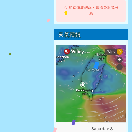
⚠️ 網路連線錯誤，請檢查網路狀
態
天氣預報