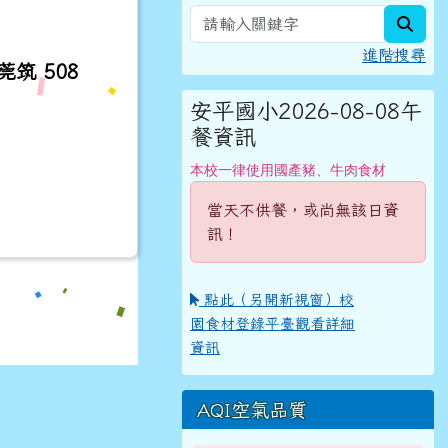
sear
進階搜尋
莞筑 508
安平國小2026-08-08午
餐資訊
本校一律使用國產豬、牛肉食材
當天不供餐，或尚無該日資
訊！
點此（另開新視窗）校
園食材登錄平臺觀看詳細
資訊
AQI空氣品質