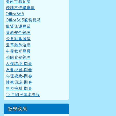
臺南市教育局
停課不停學專區
Office365
Office365服務說明
個資保護專區
資通安全管理
公益勸募徵信
登革熱防治網
午餐教育專頁
校園食安管理
人權環境-問卷
友善校園-問卷
心理感受-問卷
健康促進-問卷
學力檢測-問卷
12年國民基本課程
教學成果