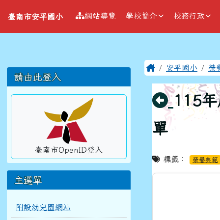
導覽列
跳至主內容區
臺南市安平國小
網站導覽
學校簡介
校務行政
臺南市安平國小
工具列
頁尾區域
主內容區
Home
安平國小
榮
左邊區域內容
請由此登入
回上頁
115
單
臺南市OpenID登入
標籤：
榮譽典範
主選單
附設幼兒園網站