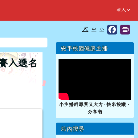
登入
大
中
小
⏸
右邊區域內容
安平校園健康主播
初賽入選名
小主播群專業又大方~快來按讚、
分享喲
站內搜尋