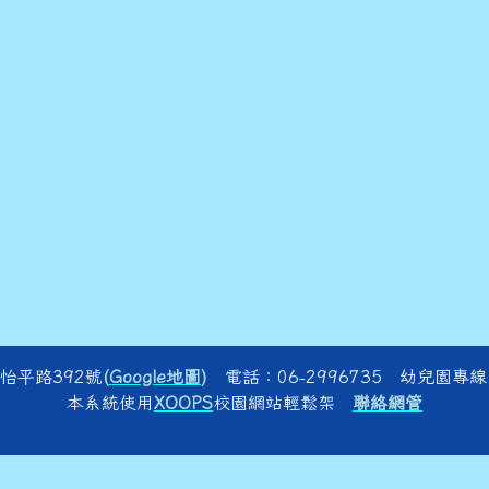
怡平路392號
(
Google地圖
)
電話：06-2996735 幼兒園專線：
本系統使用
XOOPS
校園網站輕鬆架
聯絡網管