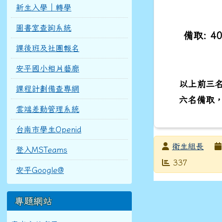
新生入學｜轉學
圖書室查詢系統
備取: 4
課後班及社團報名
安平國小相片藝廊
以上前三名
課程計劃備查專網
六名備取
雲端差勤管理系統
台南市學生Openid
發布者
衛生組長
登入MSTeams
發布日期
瀏覽次數
337
安平Google@
專題網站