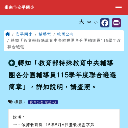
臺南市安平國小
導覽列
跳至主內容區
臺南市安平國小
工具列
大
中
小
⏸
頁尾區域
主內容區域
Home
安平國小
輔導室
校園公告
轉知「教育部特殊教育中央輔導團各分團輔導員115學年度
聯合遴選...
回上頁
轉知「教育部特殊教育中央輔導
團各分團輔導員115學年度聯合遴選
簡章」，詳如說明，請查照。
標籤：
校內公告(需登入)
說明：
一、依據教育部115年5月6日臺教授國字第