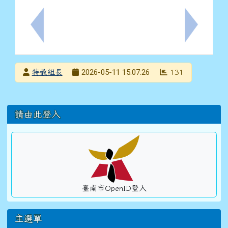
上一筆：本校115學年度小一新生迎新啟蒙活動延至115年
下一筆：臺
發布者
2026-05-11 15:07:26
特教組長
131
發布日期
瀏覽次數
左邊區域內容
請由此登入
臺南市OpenID登入
主選單