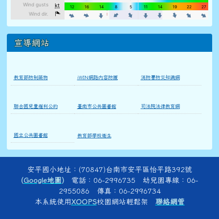
宣導網站
教育部防制藥物
iWIN網路內容防護
消防署防災知識網
聯合國兒童權利公約
臺南市公共圖書館
司法院法律教育網
國立公共圖書館
教育部學校衛生
頁尾區域內容
安平國小地址：(70847)台南市安平區怡平路392號
(
Google地圖
)
電話：06-2996735 幼兒園專線：06-
2955086 傳真：06-2996734
本系統使用
XOOPS
校園網站輕鬆架
聯絡網管