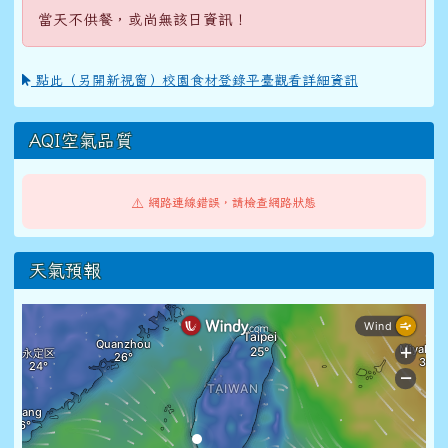
當天不供餐，或尚無該日資訊！
點此（另開新視窗）校園食材登錄平臺觀看詳細資訊
AQI空氣品質
⚠️ 網路連線錯誤，請檢查網路狀態
天氣預報