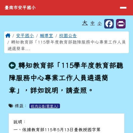
臺南市安平國小
導覽列
跳至主內容區
臺南市安平國小
工具列
大
中
小
⏸
頁尾區域
主內容區域
Home
安平國小
輔導室
校園公告
轉知教育部「115學年度教育部聽障服務中心專業工作人員
遴選簡章...
回上頁
轉知教育部「115學年度教育部聽
障服務中心專業工作人員遴選簡
章」，詳如說明，請查照。
標籤：
校內公告(需登入)
說明：
一、依據教育部115年5月13日臺教授國字第