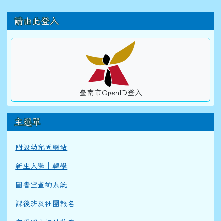
左邊區域內容
請由此登入
臺南市OpenID登入
主選單
附設幼兒園網站
新生入學｜轉學
圖書室查詢系統
課後班及社團報名