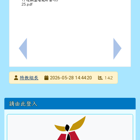
25.pdf
上一筆：轉知教育部辦理「第9屆教育部獎助研發特殊教
下一筆：檢
發布者
2026-05-28 14:44:20
特教組長
142
發布日期
瀏覽次數
左邊區域內容
請由此登入