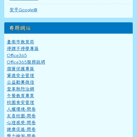
安平Google@
專題網站
臺南市教育局
停課不停學專區
Office365
Office365服務說明
個資保護專區
資通安全管理
公益勸募徵信
登革熱防治網
午餐教育專頁
校園食安管理
人權環境-問卷
友善校園-問卷
心理感受-問卷
健康促進-問卷
學力檢測-問卷