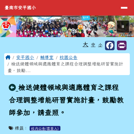
臺南市安平國小
導覽列
跳至主內容區
臺南市安平國小
⏸
工具列
大
中
小
頁尾區域
主內容區域
Home
安平國小
輔導室
校園公告
檢送健體領域與適應體育之課程合理調整增能研習實施計
畫，鼓勵...
回上頁
檢送健體領域與適應體育之課程
合理調整增能研習實施計畫，鼓勵教
師參加，請查照。
標籤：
校內公告(需登入)