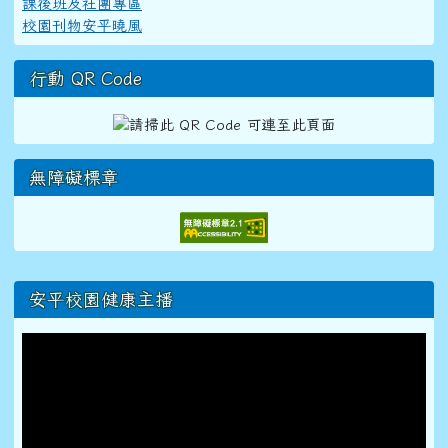
課後班及社團專區
校園刊物安平曉風
行動 QR Code
無障礙標章
右邊區域內容
安平校園健康主播