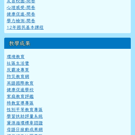
友善校園-問卷
心理感受-問卷
健康促進-問卷
學力檢測-問卷
12年國民基本課程
教學成果
環境教育
社區生活營
反霸凌專頁
防災教育網
英語國際教育
健康促進學校
家庭教育評鑑
特教宣導專區
性別平等教育專區
學習扶助評量系統
資源循環標章認證
母語日推動成果網