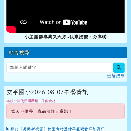
小主播群專業又大方~快來按讚、分享喲
站內搜尋
sear
進階搜尋
安平國小2026-08-07午餐資訊
本校一律使用國產豬、牛肉食材
當天不供餐，或尚無該日資訊！
點此（另開新視窗）校園食材登錄平臺觀看詳細資訊