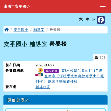
臺南市安平國小
導覽列
跳至主內容區
臺南市安平國小
工具列
大
中
小
⏸
頁尾區域
主內容區域
Home
安平國小
輔導室
榮譽榜
安平國小
輔導室
榮譽榜
852
榮譽榜列表
2026-03-27
發布日期
榮譽榜標題
賀!本校學生參加114年度
藝文之星
臺南市【深耕學校家庭教育學生主題
創作】-徵選活動榮獲佳績!
發布者
輔導組長
左邊區域內容
請由此登入