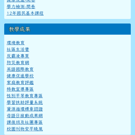
學力檢測-問卷
12年國民基本課程
教學成果
環境教育
社區生活營
反霸凌專頁
防災教育網
英語國際教育
健康促進學校
家庭教育評鑑
特教宣導專區
性別平等教育專區
學習扶助評量系統
資源循環標章認證
母語日推動成果網
課後班及社團專區
校園刊物安平曉風