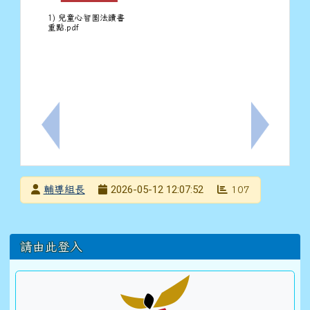
1) 兒童心智圖法讀書
重點.pdf
上一筆：檢送本市115學年度月薪制特教學生助理人員
下一筆：檢
發布者
2026-05-12 12:07:52
輔導組長
107
發布日期
瀏覽次數
左邊區域內容
請由此登入