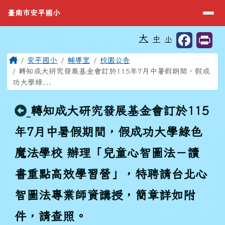
臺南市安平國小
導覽列
跳至主內容區
臺南市安平國小
工具列
大
中
小
⏸
頁尾區域
主內容區域
Home
安平國小
輔導室
校園公告
轉知成大研究發展基金會訂於115年7月中暑假期間，假成
功大學綠...
回上頁
轉知成大研究發展基金會訂於115
年7月中暑假期間，假成功大學綠色
魔法學校 辦理「兒童心智圖法－讀
書重點高效學習營」，特聘請台北心
智圖法專業師資講授，簡章詳如附
件，請查照。