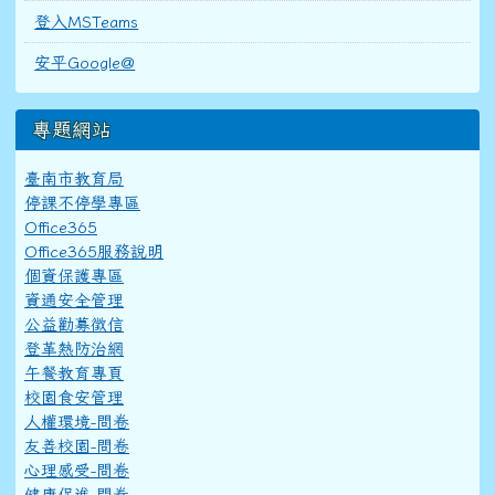
登入MSTeams
安平Google@
專題網站
臺南市教育局
停課不停學專區
Office365
Office365服務說明
個資保護專區
資通安全管理
公益勸募徵信
登革熱防治網
午餐教育專頁
校園食安管理
人權環境-問卷
友善校園-問卷
心理感受-問卷
健康促進-問卷