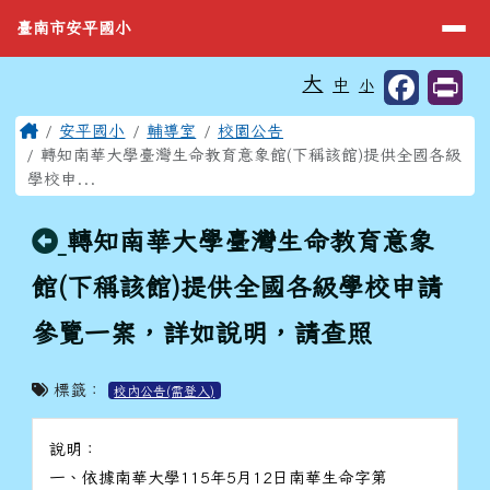
臺南市安平國小
導覽列
跳至主內容區
臺南市安平國小
工具列
大
中
小
⏸
頁尾區域
主內容區域
Home
安平國小
輔導室
校園公告
轉知南華大學臺灣生命教育意象館(下稱該館)提供全國各級
學校申...
回上頁
轉知南華大學臺灣生命教育意象
館(下稱該館)提供全國各級學校申請
參覽一案，詳如說明，請查照
標籤：
校內公告(需登入)
說明：
一、依據南華大學115年5月12日南華生命字第