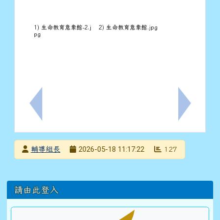
1) 生命教育意象館-2.j
2) 生命教育意象館.jpg
pg
上一筆：轉知教育部「115學年度教育部聽障服務中心
下一筆：轉
發布者
2026-05-18 11:17:22
輔導組長
127
發布日期
瀏覽次數
左邊區域內容
請由此登入