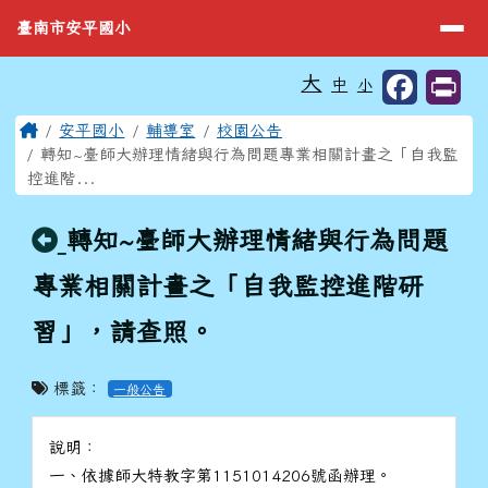
臺南市安平國小
導覽列
跳至主內容區
臺南市安平國小
工具列
大
中
小
⏸
頁尾區域
主內容區域
Home
安平國小
輔導室
校園公告
轉知~臺師大辦理情緒與行為問題專業相關計畫之「自我監
控進階...
回上頁
轉知~臺師大辦理情緒與行為問題
專業相關計畫之「自我監控進階研
習」，請查照。
標籤：
一般公告
說明：
一、依據師大特教字第1151014206號函辦理。