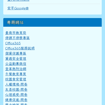
安平Google@
專題網站
臺南市教育局
停課不停學專區
Office365
Office365服務說明
個資保護專區
資通安全管理
公益勸募徵信
登革熱防治網
午餐教育專頁
校園食安管理
人權環境-問卷
友善校園-問卷
心理感受-問卷
健康促進-問卷
學力檢測-問卷