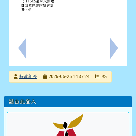
1) 11505臺師大辦理
自我監控進階研習計
畫.pdf
上一筆：轉知永仁永仁高中舞蹈暑期營隊—「藝起FUN
下一筆：1
發布者
2026-05-25 14:37:24
特教組長
93
發布日期
瀏覽次數
左邊區域內容
請由此登入