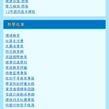
健康促進-問卷
學力檢測-問卷
12年國民基本課程
教學成果
環境教育
社區生活營
反霸凌專頁
防災教育網
英語國際教育
健康促進學校
家庭教育評鑑
特教宣導專區
性別平等教育專區
學習扶助評量系統
資源循環標章認證
母語日推動成果網
課後班及社團專區
校園刊物安平曉風