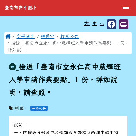
臺南市安平國小
導覽列
跳至主內容區
臺南市安平國小
工具列
大
中
小
⏸
頁尾區域
主內容區域
Home
安平國小
輔導室
校園公告
檢送「臺南市立永仁高中慈輝班入學申請作業要點」1 份，
詳如說...
回上頁
檢送「臺南市立永仁高中慈輝班
入學申請作業要點」1 份，詳如說
明，請查照。
標籤：
一般公告
說明：
一、依據教育部國民及學前教育署補助辦理中輟生預