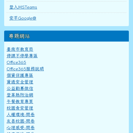
登入MSTeams
安平Google@
專題網站
臺南市教育局
停課不停學專區
Office365
Office365服務說明
個資保護專區
資通安全管理
公益勸募徵信
登革熱防治網
午餐教育專頁
校園食安管理
人權環境-問卷
友善校園-問卷
心理感受-問卷