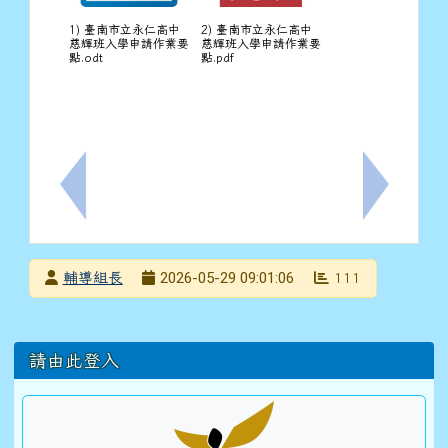
1) 臺南市立永仁高中
2) 臺南市立永仁高中
慈輝班入學申請作業要
慈輝班入學申請作業要
點.odt
點.pdf
上一筆：轉知社團法人台灣自殺防治學會舉辦之「2026
下一筆：
發布者
2026-05-29 09:01:06
輔導組長
111
發布日期
瀏覽次數
左邊區域內容
請由此登入