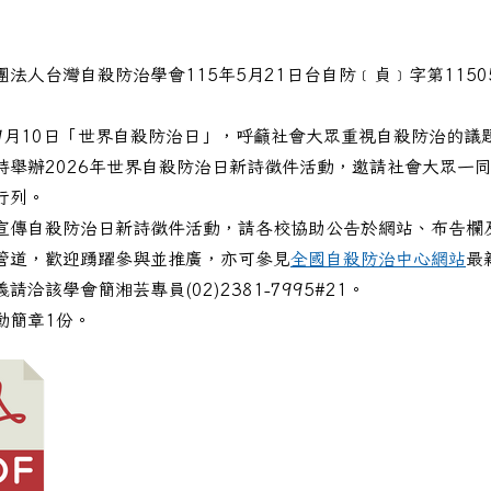
法人台灣自殺防治學會115年5月21日台自防﹝貞﹞字第11505
9月10日「世界自殺防治日」，呼籲社會大眾重視自殺防治的議
特舉辦2026年世界自殺防治日新詩徵件活動，邀請社會大眾一
行列。
宣傳自殺防治日新詩徵件活動，請各校協助公告於網站、布告欄
管道，歡迎踴躍參與並推廣，亦可參見
全國自殺防治中心網站
最
請洽該學會簡湘芸專員(02)2381-7995#21。
動簡章1份。
115年度臺南市政府社會局辦理身心障礙者暑假營隊計畫「馬上