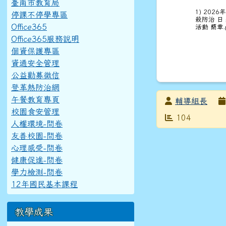
臺南市教育局
1) 2026
停課不停學專區
殺防治 日
Office365
活動 簡章.
Office365服務說明
個資保護專區
資通安全管理
公益勸募徵信
登革熱防治網
午餐教育專頁
發布者
輔導組長
校園食安管理
發布日期
瀏覽次數
104
人權環境-問卷
友善校園-問卷
心理感受-問卷
健康促進-問卷
學力檢測-問卷
12年國民基本課程
教學成果