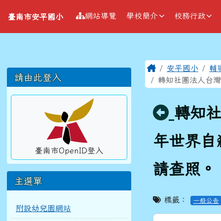
導覽列
跳至主內容區
臺南市安平國小
網站導覽
學校簡介
校務行政
臺南市安平國小
工具列
頁尾區域
主內容區
Home
安平國小
輔
左邊區域內容
請由此登入
轉知社團法人台灣自
回上頁
轉知社
年世界自
臺南市OpenID登入
請查照。
主選單
標籤：
一般公告
附設幼兒園網站