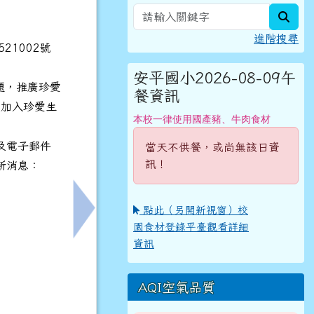
sear
進階搜尋
21002號
安平國小2026-08-09午
題，推廣珍愛
餐資訊
同加入珍愛生
本校一律使用國產豬、牛肉食材
及電子郵件
當天不供餐，或尚無該日資
訊！
新消息：
點此（另開新視窗）校
勇者夏日營」報名簡章1份，鼓勵符合資格身心障礙學童踴躍報名
下一筆：檢送「臺南市立永仁高中慈輝班入學申
園食材登錄平臺觀看詳細
資訊
AQI空氣品質