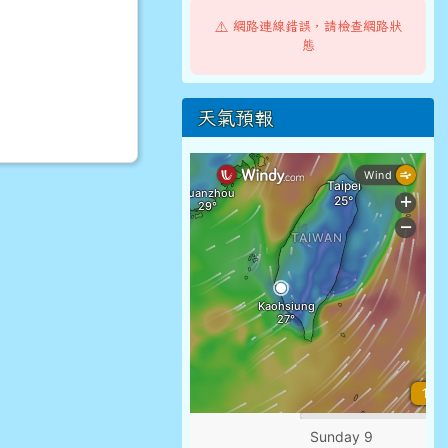
⚠️ 網路連線錯誤，請檢查網路狀
態
天氣預報