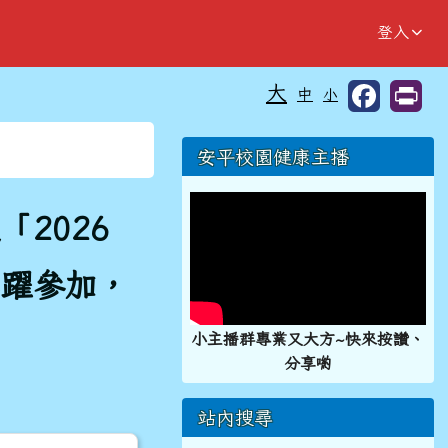
登入
大
中
小
⏸
右邊區域內容
安平校園健康主播
2026
踴躍參加，
小主播群專業又大方~快來按讚、
分享喲
站內搜尋