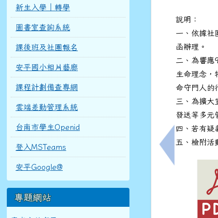
新生入學｜轉學
說明：
圖書室查詢系統
一、依據社團
函辦理。
課後班及社團報名
二、為響應
安平國小相片藝廊
生命理念，
課程計劃備查專網
命守門人的
三、為擴大
雲端差勤管理系統
發送等多元
台南市學生Openid
四、若有疑義
五、檢附活
登入MSTeams
上一筆：轉知
安平Google@
專題網站