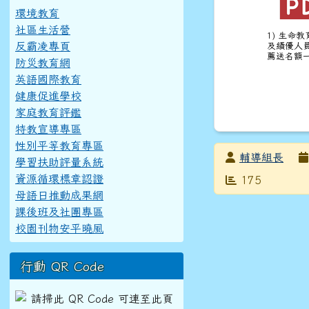
環境教育
社區生活營
1) 生命
反霸凌專頁
及績優人
薦送名額一
防災教育網
英語國際教育
健康促進學校
家庭教育評鑑
特教宣導專區
性別平等教育專區
發布者
輔導組長
學習扶助評量系統
資源循環標章認證
發布日期
瀏覽次數
175
母語日推動成果網
課後班及社團專區
校園刊物安平曉風
行動 QR Code