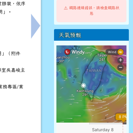
需膠裝，依序
⚠️ 網路連線錯誤，請檢查網路狀
明」。
態
發表會實施計畫，詳如說明，請查照。
下一筆：原訂115年輔導人員在職進修訓練課程7
天氣預報
明」（附件
導室吳嘉峻主
業務專區/業