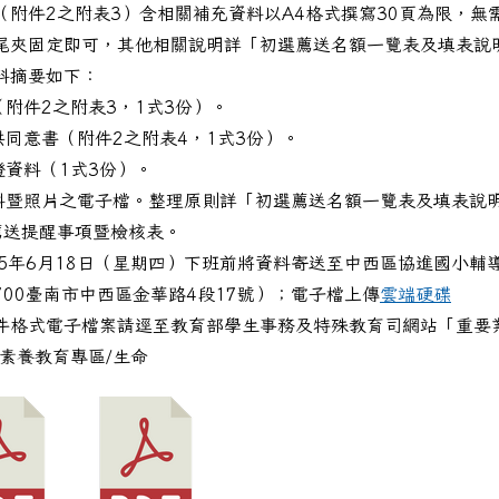
（附件2之附表3）含相關補充資料以A4格式撰寫30頁為限，無
尾夾固定即可，其他相關說明詳「初選薦送名額一覽表及填表說
料摘要如下：
（附件2之附表3，1式3份）。
國教署辦理「2至8歲視覺障礙專業支持服務試辦計畫」期末成果
供同意書（附件2之附表4，1式3份）。
證資料（1式3份）。
資料暨照片之電子檔。整理原則詳「初選薦送名額一覽表及填表說
薦送提醒事項暨檢核表。
15年6月18日（星期四）下班前將資料寄送至中西區協進國小輔
700臺南市中西區金華路4段17號）；電子檔上傳
雲端硬碟
件格式電子檔案請逕至教育部學生事務及特殊教育司網站「重要
/素養教育專區/生命