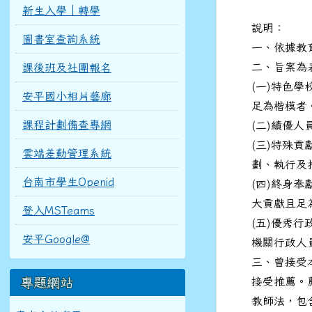
新生入學｜轉學
說明：
圖書室查詢系統
一、依據教育
二、旨案為
課後班及社團報名
(一)特色
安平國小相片藝廊
足為楷模者
課程計劃備查專網
(二)績優
(三)特殊
雲端差勤管理系統
劃、執行及
台南市學生Openid
(四)終身
大貢獻且足
登入MSTeams
(五)優秀
安平Google@
機關行政人
三、曾接受
專題網站
接受推薦。
教師法，包