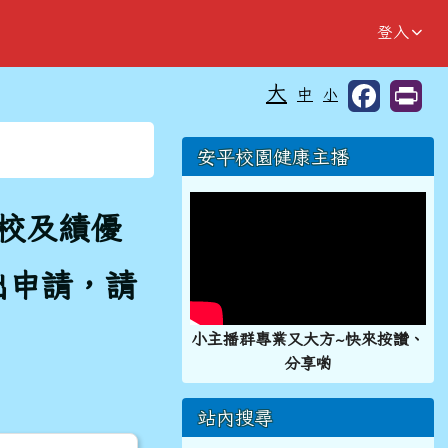
登入
大
中
小
⏸
右邊區域內容
安平校園健康主播
學校及績優
出申請，請
小主播群專業又大方~快來按讚、
分享喲
站內搜尋