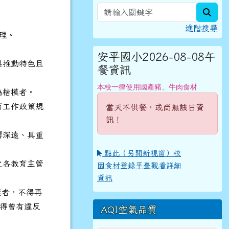
sear
進階搜尋
辦理。
安平國小2026-08-08午
具推動特色且
餐資訊
本校一律使用國產豬、牛肉食材
為楷模者。
育工作政策規
當天不供餐，或尚無該日資
訊！
響深遠、具重
點此（另開新視窗）校
之各教育主管
園食材登錄平臺觀看詳細
資訊
獎者，不得再
不得曾有違反
AQI空氣品質