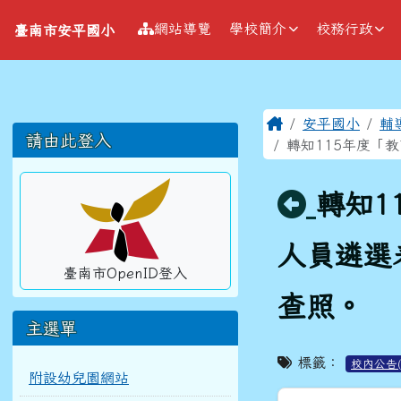
導覽列
跳至主內容區
臺南市安平國小
網站導覽
學校簡介
校務行政
臺南市安平國小
工具列
頁尾區域
主內容區
Home
安平國小
輔
左邊區域內容
請由此登入
轉知115年度「
回上頁
轉知1
人員遴選
臺南市OpenID登入
查照。
主選單
標籤：
校內公告(
附設幼兒園網站