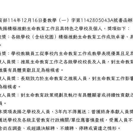
部114年12月16日臺教學（一）字第1142805043A號書函
表揚積極推動生命教育工作且具特色之學校及個人，獎項如下：
學校獎：各級學校（含幼兒園）積極推動生命教育工作成效卓著、
。
人員獎：學校教職員工從事校內生命教育工作或教學表現優異且足
貢獻人員獎：推展生命教育工作之各級學校校長及人員，對生命教
推廣有具體貢獻且足為楷模者。
奉獻人員獎：長期致力於生命教育之推展人員，對生命教育工作影
為楷模者。
行政人員獎：對生命教育政策規劃及執行有具體顯著或持續性貢獻
員。
本獎項表揚之學校及人員，3年內不得薦送；曾獲終身奉獻人員
薦送學校及各級主管教育行政機關/單位應審慎查核，受薦人員
含尚在調查、或經議決解聘、不續聘、停聘或資遣之情形。