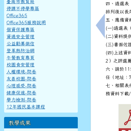
臺南市教育局
四、遴選表
停課不停學專區
排列後以長
Office365
五、應備資
Office365服務說明
(一)遴選表
上一筆：轉知
個資保護專區
(二)資料提
資通安全管理
公益勸募徵信
(三)書面佐
登革熱防治網
(四)上述
午餐教育專頁
2）之評選
校園食安管理
六、請於1
人權環境-問卷
任（地址：
友善校園-問卷
七、相關表
心理感受-問卷
健康促進-問卷
務資料下載
學力檢測-問卷
12年國民基本課程
教學成果