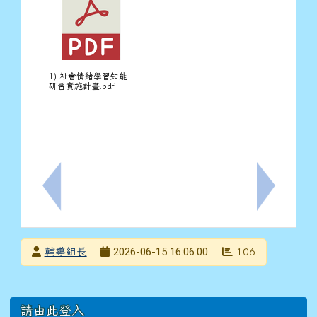
1) 社會情緒學習知能
研習實施計畫.pdf
上一筆：轉知財團法人台南市基督教青年會社會福利慈善事
下一筆：修
發布者
2026-06-15 16:06:00
輔導組長
106
發布日期
瀏覽次數
左邊區域內容
請由此登入