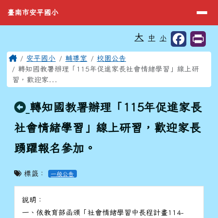
臺南市安平國小
導覽列
跳至主內容區
臺南市安平國小
工具列
大
中
小
⏸
頁尾區域
主內容區域
Home
安平國小
輔導室
校園公告
轉知國教署辦理「115年促進家長社會情緒學習」線上研
習，歡迎家...
回上頁
轉知國教署辦理「115年促進家長
社會情緒學習」線上研習，歡迎家長
踴躍報名參加。
標籤：
一般公告
說明：
一、依教育部函頒「社會情緒學習中長程計畫114-