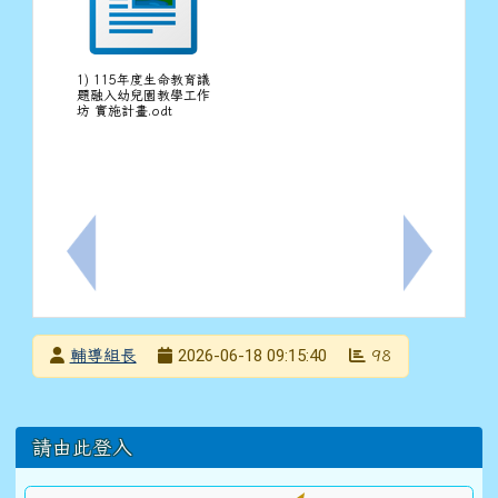
1) 115年度生命教育議
題融入幼兒園教學工作
坊 實施計畫.odt
上一筆：轉知家庭教育中心辦理「『親情無距.愛延千里』
下一筆：轉
發布者
2026-06-18 09:15:40
輔導組長
98
發布日期
瀏覽次數
左邊區域內容
請由此登入