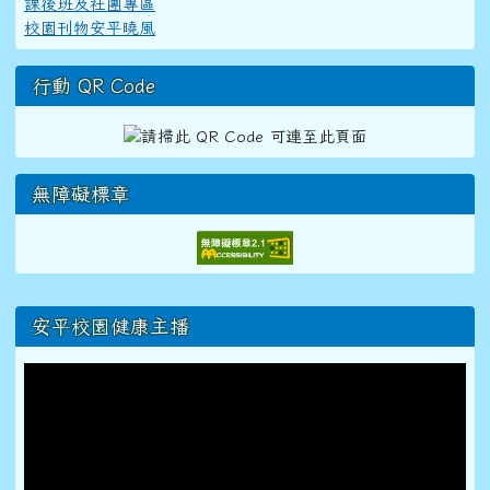
課後班及社團專區
校園刊物安平曉風
行動 QR Code
無障礙標章
右邊區域內容
安平校園健康主播