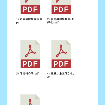
1) 奇美醫院服務說明.
2) 長處與困難量表(老
pdf
師版).pdf
3) 個案轉介單.pdf
4) 嘉療計畫宣傳DM.p
df