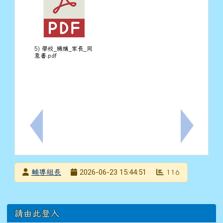
5) 學校_機構_家長_同
意書.pdf
上一筆：轉知本市114學年度中輟生預防追蹤與復學輔導
下一筆：轉
發布者
2026-06-23 15:44:51
輔導組長
116
發布日期
瀏覽次數
左邊區域內容
請由此登入