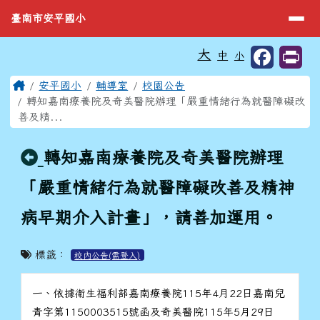
臺南市安平國小
導覽列
跳至主內容區
臺南市安平國小
工具列
大
中
小
⏸
頁尾區域
主內容區域
Home
安平國小
輔導室
校園公告
轉知嘉南療養院及奇美醫院辦理「嚴重情緒行為就醫障礙改
善及精...
回上頁
轉知嘉南療養院及奇美醫院辦理
「嚴重情緒行為就醫障礙改善及精神
病早期介入計畫」，請善加運用。
標籤：
校內公告(需登入)
一、依據衛生福利部嘉南療養院115年4月22日嘉南兒
青字第1150003515號函及奇美醫院115年5月29日