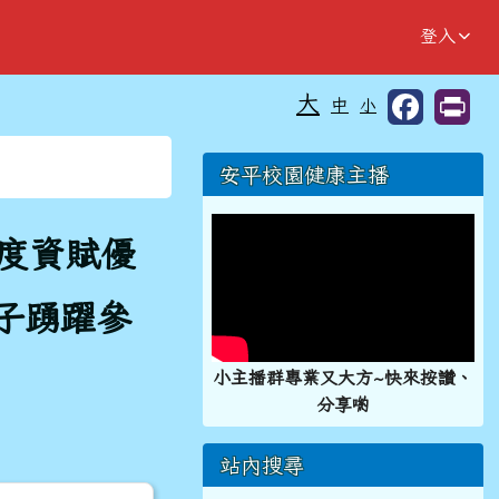
登入
大
中
小
⏸
右邊區域內容
安平校園健康主播
年度資賦優
子踴躍參
小主播群專業又大方~快來按讚、
分享喲
站內搜尋