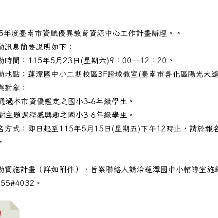
15年度臺南市資賦優異教育資源中心工作計畫辦理。。
動訊息簡要說明如下：
間：115年5月23日(星期六)9：00—12：20。
地點：蓮潭國中小二期校區3F跨域教室(臺南市善化區陽光大道3
與對象：
市資優鑑定之國小3-6年級學生。
課程感興趣之國小3-6年級學生。
方式：即日起至115年5月15日(星期五)下午12時止，請於報
。
動實施計畫（詳如附件），旨案聯絡人請洽蓮潭國中小輔導室施
臺南市南區、安平區分區特教中心(永華國小)辦理臺南市115
755#4032。