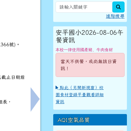
sear
進階搜尋
安平國小2026-08-06午
餐資訊
66號)。
本校一律使用國產豬、牛肉食材
當天不供餐，或尚無該日資
訊！
名截止日期前
點此（另開新視窗）校
園食材登錄平臺觀看詳細
資訊
組長，
年度南區、安平區普通班教師「情障輔導實務研習」，鼓勵所屬教
下一筆：轉知本市資優中心辦理115年度7-
AQI空氣品質