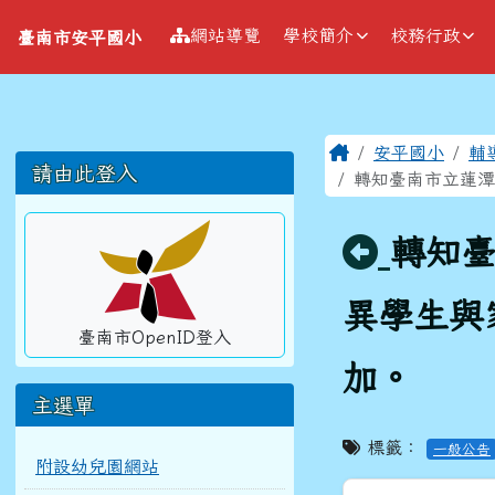
導覽列
跳至主內容區
臺南市安平國小
網站導覽
學校簡介
校務行政
臺南市安平國小
工具列
頁尾區域
主內容區
Home
安平國小
輔
左邊區域內容
請由此登入
轉知臺南市立蓮潭
回上頁
轉知臺
異學生與
臺南市OpenID登入
加。
主選單
標籤：
一般公告
附設幼兒園網站