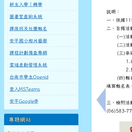
新生入學｜轉學
說明：
圖書室查詢系統
一、依據1
二、旨揭活
課後班及社團報名
(一)活動時
安平國小相片藝廊
(二)活動
課程計劃備查專網
(三)參
1.通過本
雲端差勤管理系統
2.對主題
台南市學生Openid
(四)報名
填寫報名表
登入MSTeams
安平Google@
三、檢附活
上一筆：轉知
(06)583-7
專題網站