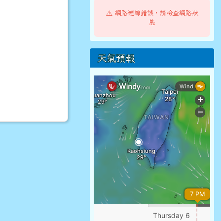
⚠️ 網路連線錯誤，請檢查網路狀
態
天氣預報