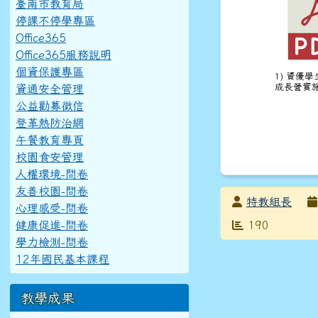
臺南市教育局
停課不停學專區
Office365
Office365服務說明
個資保護專區
1) 資優
成長營實施
資通安全管理
公益勸募徵信
登革熱防治網
午餐教育專頁
校園食安管理
人權環境-問卷
友善校園-問卷
發布者
特教組長
心理感受-問卷
發布日期
瀏覽次數
健康促進-問卷
190
學力檢測-問卷
12年國民基本課程
教學成果