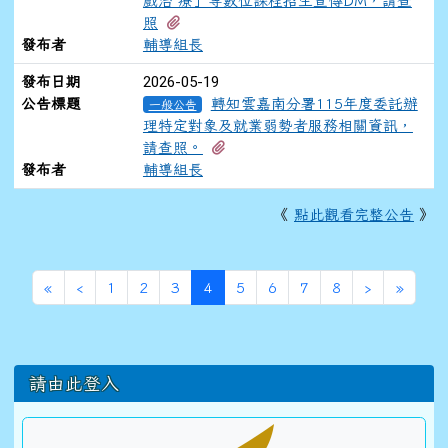
戲治 療」等數位課程招生宣傳DM，請查
有1個附檔
照
發布者
輔導組長
2026-05-19
發布日期
公告標題
轉知雲嘉南分署115年度委託辦
一般公告
理特定對象及就業弱勢者服務相關資訊，
有1個附檔
請查照。
發布者
輔導組長
《
點此觀看完整公告
》
第一頁
上一頁
(目前頁次)
下一頁
最後頁
«
‹
1
2
3
4
5
6
7
8
›
»
左邊區域內容
請由此登入