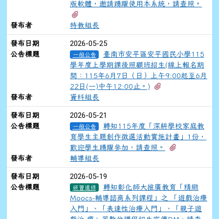
版軟體，邀請踴躍使用本系統，請查照。
有1個附檔
發布者
特教組長
2026-05-25
發布日期
公告標題
臺南市安平區安平國民小學115
一般公告
學年度上學期課後照顧班招生(線上報名期
間：115年6月7日（日）上午9:00起至6月
有2個附檔
22日(一)中午12:00止。)
發布者
資料組長
2026-05-21
發布日期
公告標題
轉知115年度「深耕學校家庭教
一般公告
育學生主題創作徵選活動實施計畫」1份，
有4個附檔
歡迎學生踴躍參加，請查照。
發布者
輔導組長
2026-05-19
發布日期
公告標題
轉知彰化師大推廣教育「精緻
研習進修
Moocs-輔導諮商系列課程」之 「遊戲治療
入門」、「表達性治療入門」、「親子遊