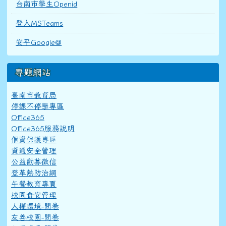
台南市學生Openid
登入MSTeams
安平Google@
專題網站
臺南市教育局
停課不停學專區
Office365
Office365服務說明
個資保護專區
資通安全管理
公益勸募徵信
登革熱防治網
午餐教育專頁
校園食安管理
人權環境-問卷
友善校園-問卷