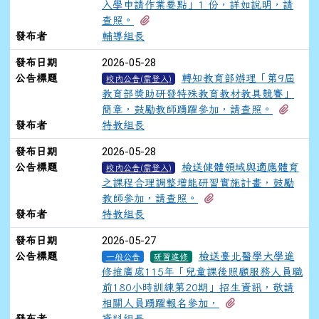
入學申請作業要點」1 份，詳如說明，請
有2個附檔
查照。
發布者
輔導組長
2026-05-28
發布日期
公告標題
轉知教育部辦理「第9屆
校內公告(需登入)
教育部獎助研發特殊教育教材教具競賽」
有2
簡章，鼓勵教師踴躍參加，請查照。
發布者
特教組長
2026-05-28
發布日期
公告標題
檢送健體領域與適應體育
校內公告(需登入)
之課程合理調整增能研習實施計畫，鼓勵
有1個附檔
教師參加，請查照。
發布者
特教組長
2026-05-27
發布日期
公告標題
檢送臺北醫學大學進
一般公告
研習進修
修推廣處115年「兒童課後照顧服務人員職
前180小時訓練第20期」招生資訊，敬請
有1個附檔
相關人員踴躍報名參加，
發布者
資料組長