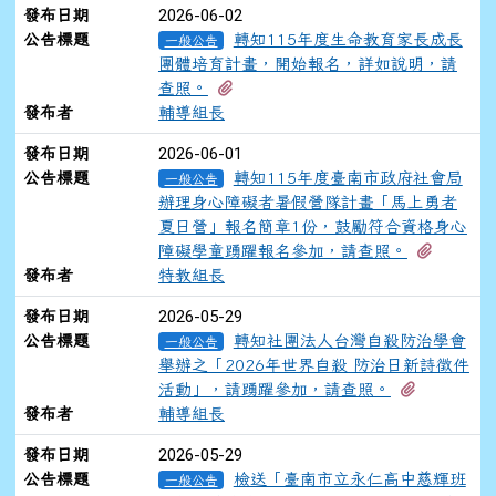
2026-06-02
發布日期
公告標題
轉知115年度生命教育家長成長
一般公告
團體培育計畫，開始報名，詳如說明，請
有1個附檔
查照。
發布者
輔導組長
2026-06-01
發布日期
公告標題
轉知115年度臺南市政府社會局
一般公告
辦理身心障礙者暑假營隊計畫「馬上勇者
夏日營」報名簡章1份，鼓勵符合資格身心
有1個附
障礙學童踴躍報名參加，請查照。
發布者
特教組長
2026-05-29
發布日期
公告標題
轉知社團法人台灣自殺防治學會
一般公告
舉辦之「2026年世界自殺 防治日新詩徵件
有1個附檔
活動」，請踴躍參加，請查照。
發布者
輔導組長
2026-05-29
發布日期
公告標題
檢送「臺南市立永仁高中慈輝班
一般公告