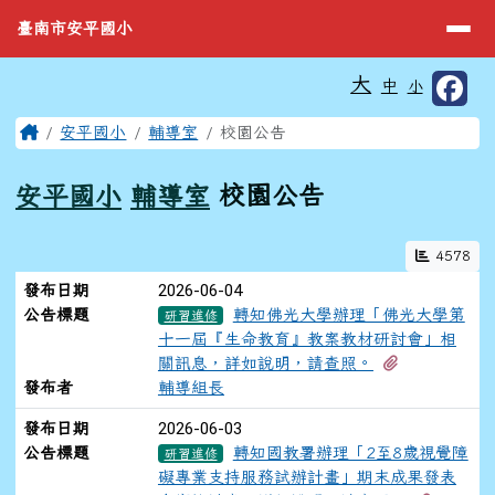
臺南市安平國小
導覽列
跳至主內容區
臺南市安平國小
工具列
大
中
小
⏸
頁尾區域
主內容區域
Home
安平國小
輔導室
校園公告
安平國小
輔導室
校園公告
4578
新聞列表
2026-06-04
發布日期
公告標題
轉知佛光大學辦理「佛光大學第
研習進修
十一屆『生命教育』教案教材研討會」相
有1個附檔
關訊息，詳如說明，請查照。
發布者
輔導組長
2026-06-03
發布日期
公告標題
轉知國教署辦理「2至8歲視覺障
研習進修
礙專業支持服務試辦計畫」期末成果發表