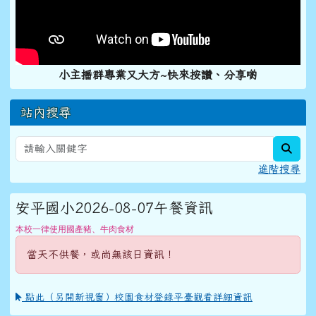
小主播群專業又大方~快來按讚、分享喲
站內搜尋
sear
進階搜尋
安平國小2026-08-07午餐資訊
本校一律使用國產豬、牛肉食材
當天不供餐，或尚無該日資訊！
點此（另開新視窗）校園食材登錄平臺觀看詳細資訊