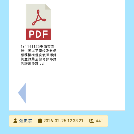
1) 1141125臺南市高
級中等以下學校及教保
服務機構優良教師師鐸
獎暨推薦至教育部師鐸
獎評選要點.pdf
上一筆：『行政院與所屬中央及地方各機關（構）學校公
發布者
2026-02-25 12:33:21
張正宇
441
發布日期
瀏覽次數