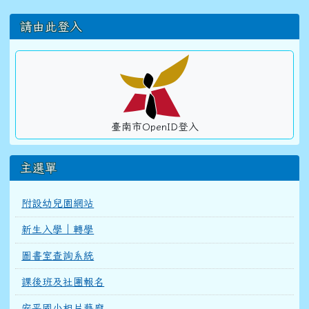
左邊區域內容
請由此登入
臺南市OpenID登入
主選單
附設幼兒園網站
新生入學｜轉學
圖書室查詢系統
課後班及社團報名
安平國小相片藝廊