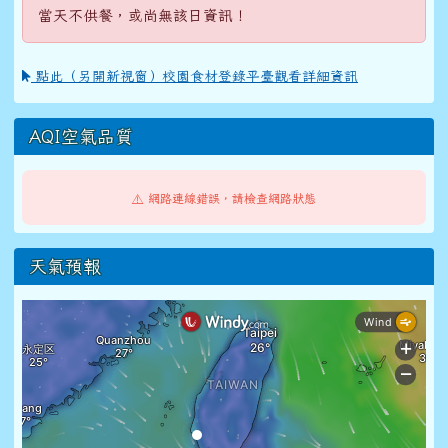
當天不供餐，或尚無該日資訊！
點此（另開新視窗）校園食材登錄平臺觀看詳細資訊
AQI空氣品質
⚠️ 網路連線錯誤，請檢查網路狀態
天氣預報