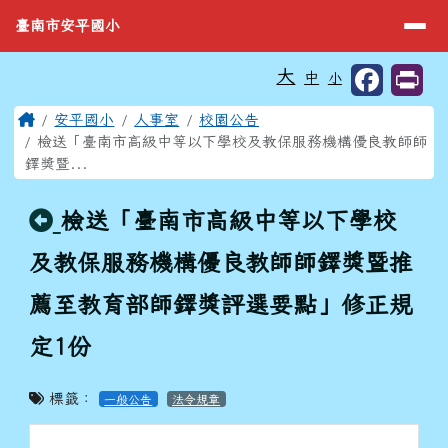
臺南市安平國小
導覽列
跳至主內容區
臺南市安平國小
工具列
大
中
小
⏸
頁尾區域
主內容區域
Home
安平國小
人事室
校園公告
檢送「臺南市高級中等以下學校及教保服務機構優良教師師
鐸獎暨...
回上頁
檢送「臺南市高級中等以下學校
及教保服務機構優良教師師鐸獎暨推
薦至教育部師鐸獎評選要點」修正規
定1份
標籤：
一般公告
法令規章