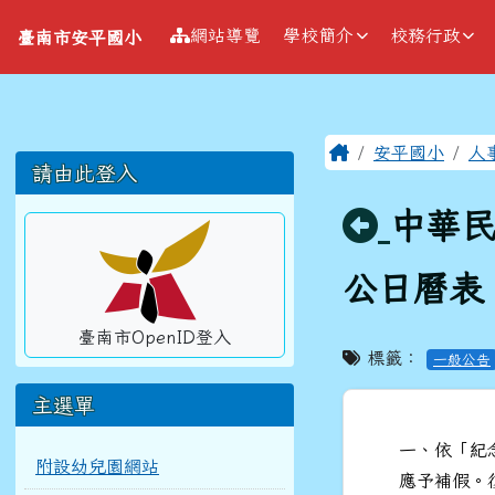
導覽列
跳至主內容區
臺南市安平國小
網站導覽
學校簡介
校務行政
臺南市安平國小
工具列
頁尾區域
主內容區
Home
安平國小
人
左邊區域內容
請由此登入
回上頁
中華民
公日曆表
臺南市OpenID登入
標籤：
一般公告
主選單
一、依「紀
附設幼兒園網站
應予補假。