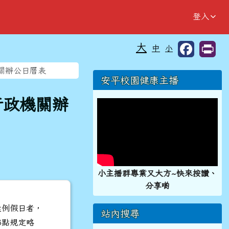
登入
大
中
小
⏸
機關辦公日曆表
右邊區域內容
安平校園健康主播
行政機關辦
小主播群專業又大方~快來按讚、
分享喲
逢例假日者，
站內搜尋
3點規定略