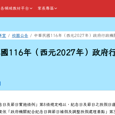
各領域教材平台
家長專區
域
事室
校園公告
中華民國116年（西元2027年）政府行政
國116年（西元2027年）政府
念日及節日實施條例」第8條規定略以，紀念日及節日之放假日
復依「政府機關配合紀念日與節日補假及調整放假處理要點」第