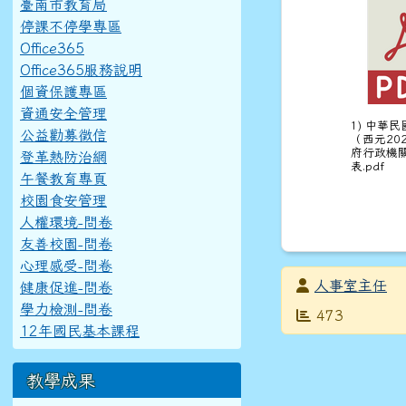
臺南市教育局
停課不停學專區
Office365
Office365服務說明
個資保護專區
資通安全管理
1) 中華民
公益勸募徵信
（西元20
府行政機
登革熱防治網
表.pdf
午餐教育專頁
校園食安管理
人權環境-問卷
友善校園-問卷
心理感受-問卷
發布者
人事室主任
健康促進-問卷
學力檢測-問卷
發布日期
瀏覽次數
473
12年國民基本課程
教學成果