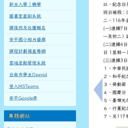
新生入學｜轉學
以，紀念日
班日補假；
圖書室查詢系統
二、116年
課後班及社團報名
(一)連續7
一及初二）
安平國小相片藝廊
(二)連續
課程計劃備查專網
日（星期一
(三)連續3
雲端差勤管理系統
１、中華民
台南市學生Openid
２、和平紀
３、勞動節
登入MSTeams
４、國慶日
上一筆：有關本
安平Google@
５、臺灣光
６、行憲紀
專題網站
７、另117