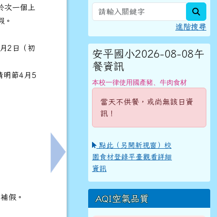
於次一個上
sear
假。
進階搜尋
1月2日（初
安平國小2026-08-08午
餐資訊
清明節4月5
本校一律使用國產豬、牛肉食材
當天不供餐，或尚無該日資
訊！
點此（另開新視窗）校
園食材登錄平臺觀看詳細
校退休人員詳閱說明
下一筆：臺南市政府115學年度特約托育機構
資訊
）補假。
AQI空氣品質