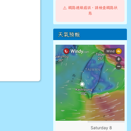
⚠️ 網路連線錯誤，請檢查網路狀
態
天氣預報