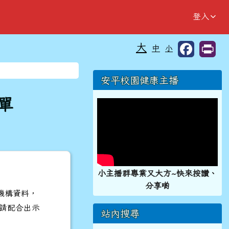
登入
大
中
小
⏸
右邊區域內容
安平校園健康主播
單
小主播群專業又大方~快來按讚、
分享喲
機構資料，
請配合出示
站內搜尋