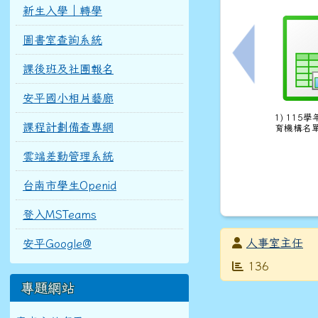
新生入學｜轉學
圖書室查詢系統
上一筆：中華民
課後班及社團報名
安平國小相片藝廊
1) 115
課程計劃備查專網
育機構名單.
雲端差勤管理系統
台南市學生Openid
登入MSTeams
發布者
人事室主任
安平Google@
發布日期
瀏覽次數
136
專題網站