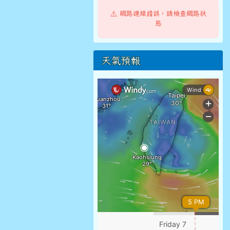
⚠️ 網路連線錯誤，請檢查網路狀
態
天氣預報