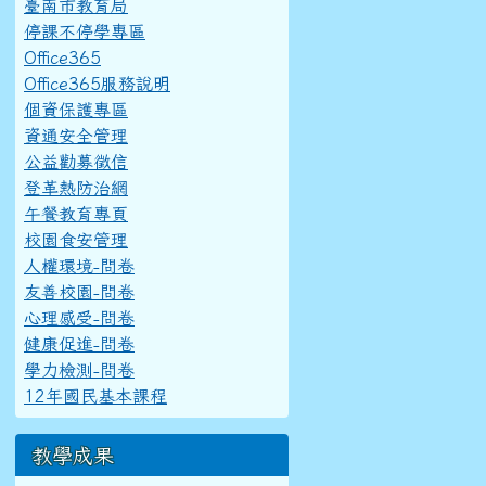
臺南市教育局
停課不停學專區
Office365
Office365服務說明
個資保護專區
資通安全管理
公益勸募徵信
登革熱防治網
午餐教育專頁
校園食安管理
人權環境-問卷
友善校園-問卷
心理感受-問卷
健康促進-問卷
學力檢測-問卷
12年國民基本課程
教學成果