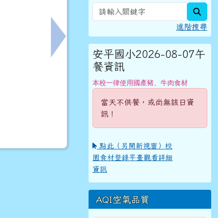
sear
進階搜尋
下一筆：【員工協助方案宣導】臺南市政府員工
安平國小2026-08-07午
餐資訊
本校一律使用國產豬、牛肉食材
當天不供餐，或尚無該日資
訊！
點此（另開新視窗）校
園食材登錄平臺觀看詳細
資訊
AQI空氣品質