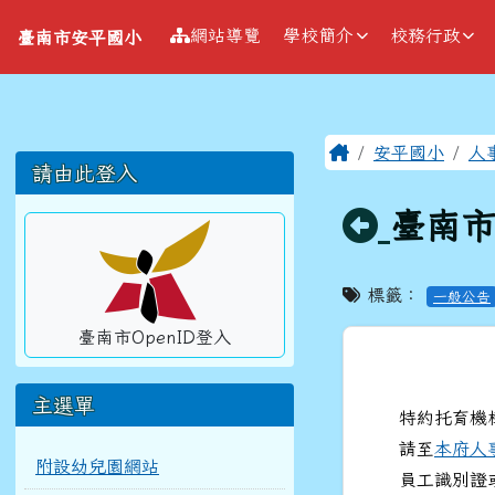
導覽列
跳至主內容區
臺南市安平國小
網站導覽
學校簡介
校務行政
臺南市安平國小
工具列
頁尾區域
主內容區
Home
安平國小
人
左邊區域內容
請由此登入
回上頁
臺南市
標籤：
一般公告
臺南市OpenID登入
主選單
特約托育機
請至
本府人
附設幼兒園網站
員工識別證