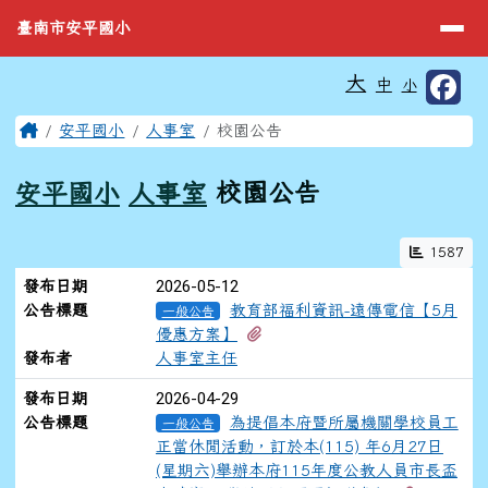
臺南市安平國小
導覽列
跳至主內容區
臺南市安平國小
工具列
大
中
小
⏸
頁尾區域
主內容區域
Home
安平國小
人事室
校園公告
安平國小
人事室
校園公告
1587
新聞列表
2026-05-12
發布日期
公告標題
教育部福利資訊-遠傳電信【5月
一般公告
有1個附檔
優惠方案】
發布者
人事室主任
2026-04-29
發布日期
公告標題
為提倡本府暨所屬機關學校員工
一般公告
正當休閒活動，訂於本(115) 年6月27日
(星期六)舉辦本府115年度公教人員市長盃