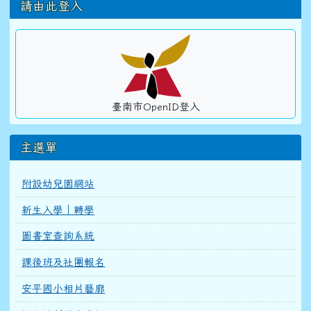
左邊區域內容
請由此登入
臺南市OpenID登入
主選單
附設幼兒園網站
新生入學｜轉學
圖書室查詢系統
課後班及社團報名
安平國小相片藝廊