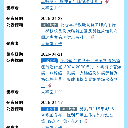
有2個附
桌球賽， 歡迎同仁踴躍組隊參加
發布者
人事室主任
2026-04-23
發布日期
公告標題
公告本校教職員員工聘約附錄-
法令規章
「學校校長及教職員工違反與性或性別有
有1個附檔
關之專業倫理防治指引」
發布者
人事室主任
2026-04-21
發布日期
公告標題
配合衛生福利部「第五期國家癌
一般公告
症防治計畫(2024-2030年)」，業將子宮頸
癌、口腔癌、乳癌、大腸癌及肺癌篩檢列
為公務人員一般健康檢查實施要點檢查項
有1個附檔
目
發布者
人事室主任
2026-04-17
發布日期
公告標題
勞動部115年4月8日
一般公告
法令規章
令修正發布「性別平等工作法施行細則」
有4個附檔
第4條之2、第4條之3
發布者
人事室主任