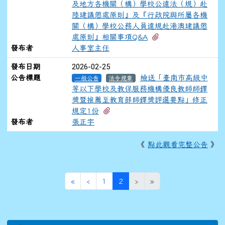
及地方各機關（構）學校公違法（規）赴
陸建議懲處原則』及『行政院與所屬各機
關（構）學校公務人員違規赴港澳建議懲
有1個附檔
處原則』相關事項Q&A
發布者
人事室主任
2026-02-25
發布日期
公告標題
檢送「臺南市高級中
一般公告
法令規章
等以下學校及教保服務機構優良教師師鐸
獎暨推薦至教育部師鐸獎評選要點」修正
有1個附檔
規定1份
發布者
張正宇
《
點此觀看完整公告
》
第一頁
上一頁
(目前頁次)
«
‹
1
2
›
»