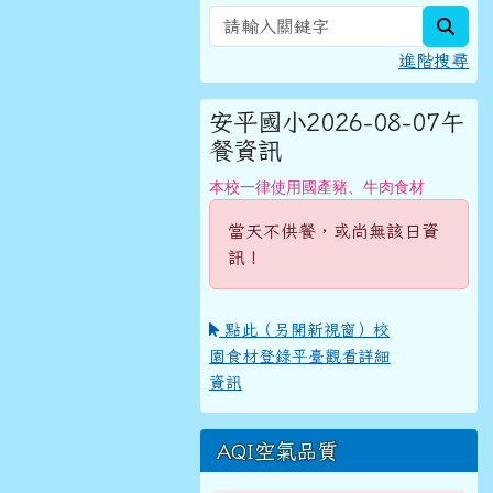
sear
進階搜尋
安平國小2026-08-07午
餐資訊
本校一律使用國產豬、牛肉食材
當天不供餐，或尚無該日資
訊！
點此（另開新視窗）校
園食材登錄平臺觀看詳細
資訊
AQI空氣品質