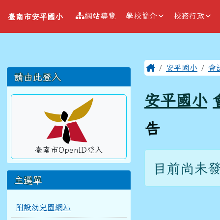
導覽列
跳至主內容區
臺南市安平國小
網站導覽
學校簡介
校務行政
臺南市安平國小
工具列
頁尾區域
主內容區
Home
安平國小
會
左邊區域內容
請由此登入
安平國小
告
臺南市OpenID登入
目前尚未
主選單
附設幼兒園網站