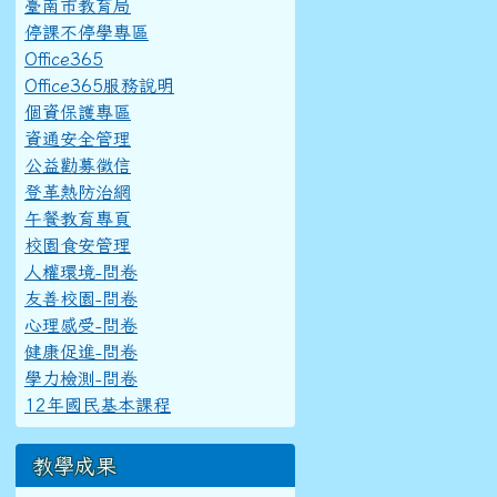
臺南市教育局
停課不停學專區
Office365
Office365服務說明
個資保護專區
資通安全管理
公益勸募徵信
登革熱防治網
午餐教育專頁
校園食安管理
人權環境-問卷
友善校園-問卷
心理感受-問卷
健康促進-問卷
學力檢測-問卷
12年國民基本課程
教學成果