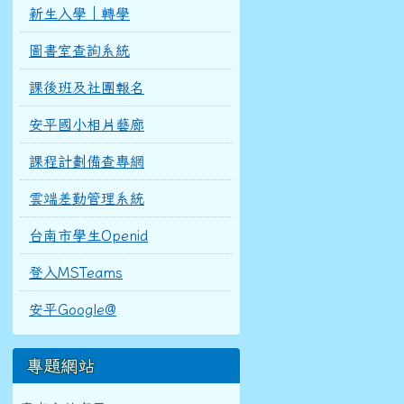
新生入學｜轉學
圖書室查詢系統
課後班及社團報名
安平國小相片藝廊
課程計劃備查專網
雲端差勤管理系統
台南市學生Openid
登入MSTeams
安平Google@
專題網站