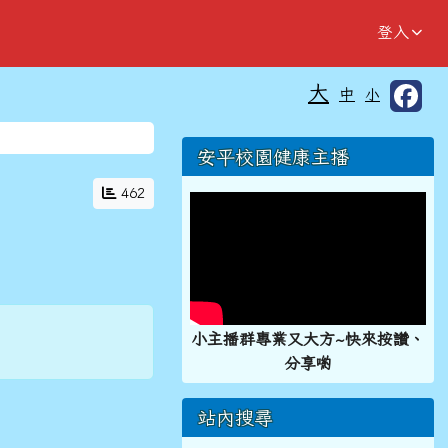
登入
大
中
小
⏸
右邊區域內容
安平校園健康主播
462
小主播群專業又大方~快來按讚、
分享喲
站內搜尋