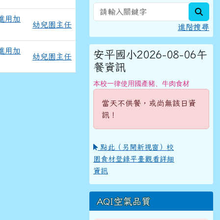
sear
進用加
幼兒園主任
進階搜尋
進用加
安平國小2026-08-06午
幼兒園主任
餐資訊
本校一律使用國產豬、牛肉食材
當天不供餐，或尚無該日資
訊！
點此（另開新視窗）校
園食材登錄平臺觀看詳細
資訊
AQI空氣品質