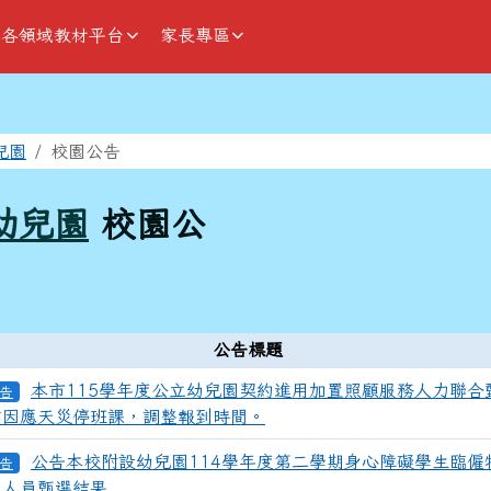
各領域教材平台
家長專區
域
兒園
校園公告
幼兒園
校園公
公告標題
本市115學年度公立幼兒園契約進用加置照顧服務人力聯合
告
業因應天災停班課，調整報到時間。
公告本校附設幼兒園114學年度第二學期身心障礙學生臨僱
告
理人員甄選結果