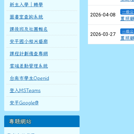
新生入學｜轉學
一般公
2026-04-08
圖書室查詢系統
置照
課後班及社團報名
一般公
2026-03-27
置照顧
安平國小相片藝廊
課程計劃備查專網
雲端差勤管理系統
台南市學生Openid
登入MSTeams
安平Google@
專題網站