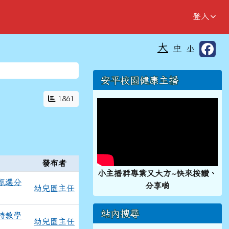
登入
大
中
小
⏸
右邊區域內容
安平校園健康主播
1861
發布者
小主播群專業又大方~快來按讚、
甄選分
分享喲
幼兒園主任
站內搜尋
特教學
幼兒園主任