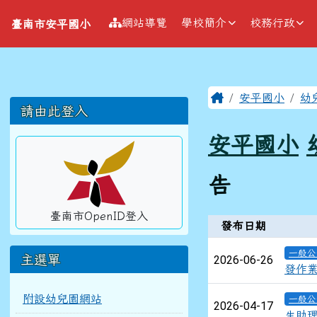
導覽列
跳至主內容區
臺南市安平國小
網站導覽
學校簡介
校務行政
臺南市安平國小
工具列
頁尾區域
主內容區
Home
安平國小
幼
左邊區域內容
請由此登入
安平國小
告
臺南市OpenID登入
新聞列表
發布日期
一般公
主選單
2026-06-26
發作
附設幼兒園網站
一般公
2026-04-17
生助