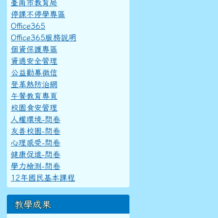
臺南市教育局
停課不停學專區
Office365
Office365服務說明
個資保護專區
資通安全管理
公益勸募徵信
登革熱防治網
午餐教育專頁
校園食安管理
人權環境-問卷
友善校園-問卷
心理感受-問卷
健康促進-問卷
學力檢測-問卷
12年國民基本課程
教學成果