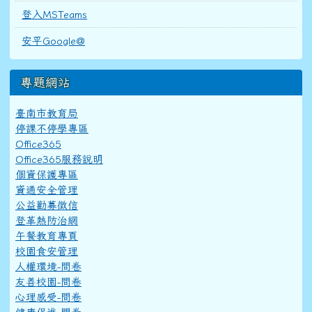
登入MSTeams
安平Google@
專題網站
臺南市教育局
停課不停學專區
Office365
Office365服務說明
個資保護專區
資通安全管理
公益勸募徵信
登革熱防治網
午餐教育專頁
校園食安管理
人權環境-問卷
友善校園-問卷
心理感受-問卷