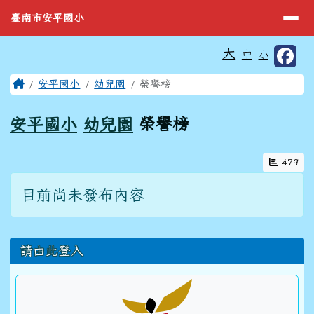
臺南市安平國小
導覽列
跳至主內容區
臺南市安平國小
工具列
大
中
小
⏸
頁尾區域
主內容區域
Home
安平國小
幼兒園
榮譽榜
安平國小
幼兒園
榮譽榜
479
目前尚未發布內容
左邊區域內容
請由此登入