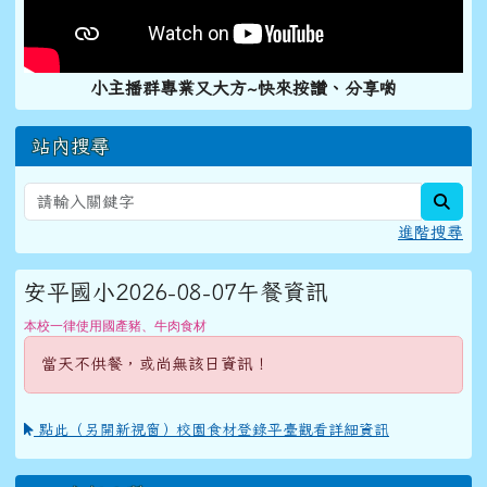
小主播群專業又大方~快來按讚、分享喲
站內搜尋
sear
進階搜尋
安平國小2026-08-07午餐資訊
本校一律使用國產豬、牛肉食材
當天不供餐，或尚無該日資訊！
點此（另開新視窗）校園食材登錄平臺觀看詳細資訊