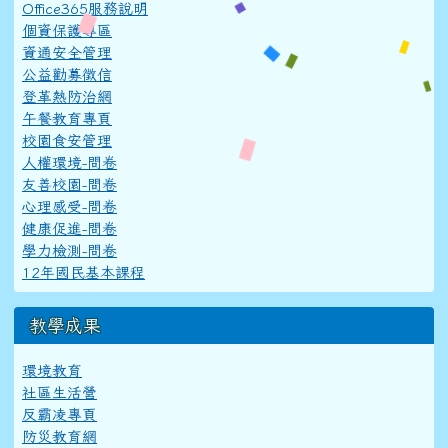
Office365服務說明
個資保護專區
資通安全管理
公益勸募徵信
登革熱防治網
午餐教育專頁
校園食安管理
人權環境-問卷
友善校園-問卷
心理感受-問卷
健康促進-問卷
學力檢測-問卷
12年國民基本課程
教學成果
環境教育
社區生活營
反霸凌專頁
防災教育網