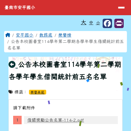
臺南市安平國小
導覽列
跳至主內容區
臺南市安平國小
工具列
大
中
小
⏸
頁尾區域
主內容區域
Home
安平國小
教務處
榮譽榜
公告本校圖書室114學年第二學期各學年學生借閱統計前五
名名單
回上頁
公告本校圖書室114學年第二學期
各學年學生借閱統計前五名名單
標籤：
榮譽典範
請下載附件
借閱獎勵公告名單-114-2.pdf