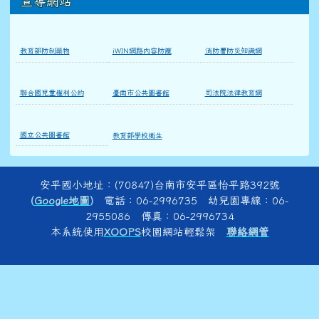
宣導網站
教育部防制藥物
iWIN網路內容防護
消防署防災知識網
聯合國兒童權利公約
臺南市公共圖書館
司法院法律教育網
國立公共圖書館
教育部學校衛生
頁尾區域內容
安平國小地址：(70847)台南市安平區怡平路392號
(
Google地圖
)
電話：06-2996735 幼兒園專線：06-
2955086 傳真：06-2996734
本系統使用
XOOPS
校園網站輕鬆架
聯絡網管