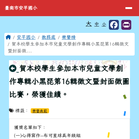
臺南市安平國小
導覽列
跳至主內容區
臺南市安平國小
工具列
大
中
小
⏸
頁尾區域
主內容區域
Home
安平國小
教務處
榮譽榜
賀本校學生參加本市兒童文學創作專輯小黑琵第16輯徵文
暨封面徵...
回上頁
賀本校學生參加本市兒童文學創
作專輯小黑琵第16輯徵文暨封面徵圖
比賽，榮獲佳績。
標籤：
榮譽典範
獲獎名單如下：
(一)心得寫作--布可星球高年級組