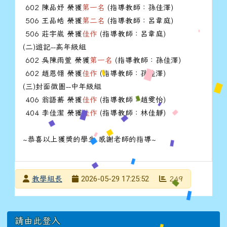
602 陳品妤 榮獲
第一名
(指導教師：孫佳澤)
506 王品皓 榮獲
第二名
(指導教師：呂韋庭)
506 莊宇崴 榮獲
佳作
(指導教師：呂韋庭)
(二)遊記--高年級組
602 吳陳雨萱 榮獲
第一名
(指導教師：孫佳澤)
602 趙恩翎 榮獲
佳作
(指導教師：孫佳澤)
(三)封面徵圖--中年級組
406 翁語蕎 榮獲
佳作
(指導教師：趙雯怡)
404 李佳潔 榮獲
佳作
(指導教師：林佳靜)
~恭喜以上獲獎的學生 感謝老師的指導~
發布者
2026-05-29 17:25:52
教學組長
249
發布日期
瀏覽次數
左邊區域內容
請由此登入