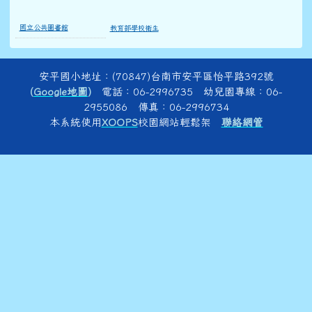
國立公共圖書館
教育部學校衛生
頁尾區域內容
安平國小地址：(70847)台南市安平區怡平路392號
(
Google地圖
)
電話：06-2996735 幼兒園專線：06-
2955086 傳真：06-2996734
本系統使用
XOOPS
校園網站輕鬆架
聯絡網管