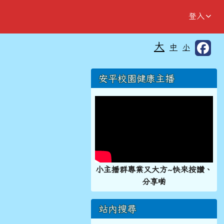
登入
大
中
小
⏸
右邊區域內容
安平校園健康主播
小主播群專業又大方~快來按讚、
分享喲
站內搜尋