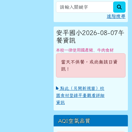
sear
進階搜尋
安平國小2026-08-07午
餐資訊
本校一律使用國產豬、牛肉食材
當天不供餐，或尚無該日資
訊！
點此（另開新視窗）校
園食材登錄平臺觀看詳細
資訊
AQI空氣品質