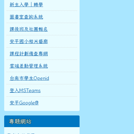
新生入學｜轉學
圖書室查詢系統
課後班及社團報名
安平國小相片藝廊
課程計劃備查專網
雲端差勤管理系統
台南市學生Openid
登入MSTeams
安平Google@
專題網站