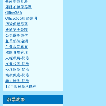
臺南市教育局
停課不停學專區
Office365
Office365服務說明
個資保護專區
資通安全管理
公益勸募徵信
登革熱防治網
午餐教育專頁
校園食安管理
人權環境-問卷
友善校園-問卷
心理感受-問卷
健康促進-問卷
學力檢測-問卷
12年國民基本課程
教學成果