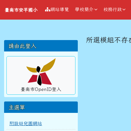
導覽列
跳至主內容區
臺南市安平國小
網站導覽
學校簡介
校務行政
臺南市安平國小
工具列
頁尾區域
主內容區
所選模組不存
左邊區域內容
請由此登入
臺南市OpenID登入
主選單
附設幼兒園網站