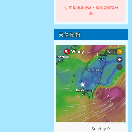
⚠️ 網路連線錯誤，請檢查網路狀
態
天氣預報