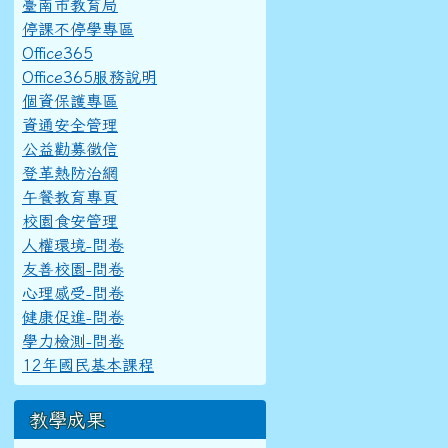
臺南市教育局
停課不停學專區
Office365
Office365服務說明
個資保護專區
資通安全管理
公益勸募徵信
登革熱防治網
午餐教育專頁
校園食安管理
人權環境-問卷
友善校園-問卷
心理感受-問卷
健康促進-問卷
學力檢測-問卷
12年國民基本課程
教學成果