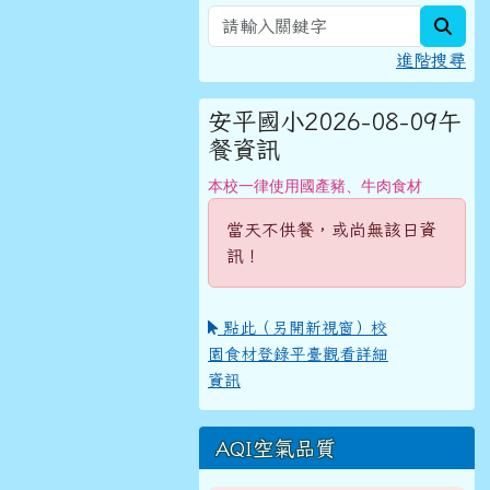
sear
進階搜尋
安平國小2026-08-09午
餐資訊
本校一律使用國產豬、牛肉食材
當天不供餐，或尚無該日資
訊！
點此（另開新視窗）校
園食材登錄平臺觀看詳細
資訊
AQI空氣品質