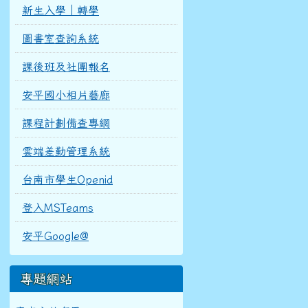
新生入學｜轉學
圖書室查詢系統
課後班及社團報名
安平國小相片藝廊
課程計劃備查專網
雲端差勤管理系統
台南市學生Openid
登入MSTeams
安平Google@
專題網站