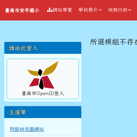
導覽列
跳至主內容區
臺南市安平國小
網站導覽
學校簡介
校務行政
臺南市安平國小
工具列
頁尾區域
主內容區
所選模組不存
左邊區域內容
請由此登入
臺南市OpenID登入
主選單
附設幼兒園網站