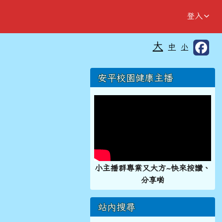
登入
大
中
小
⏸
右邊區域內容
安平校園健康主播
小主播群專業又大方~快來按讚、
分享喲
站內搜尋