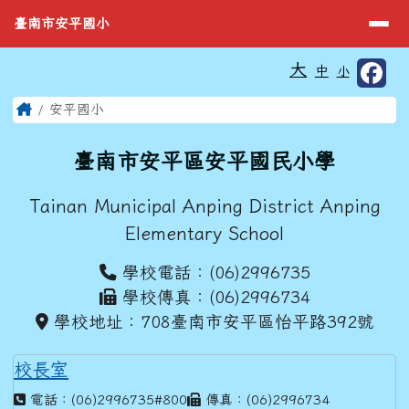
臺南市安平國小
導覽列
跳至主內容區
臺南市安平國小
工具列
大
中
小
⏸
頁尾區域
主內容區域
Home
安平國小
臺南市安平區安平國民小學
Tainan Municipal Anping District Anping
Elementary School
學校電話：(06)2996735
學校傳真：(06)2996734
學校地址：708臺南市安平區怡平路392號
校長室
電話：(06)2996735#800
傳真：(06)2996734