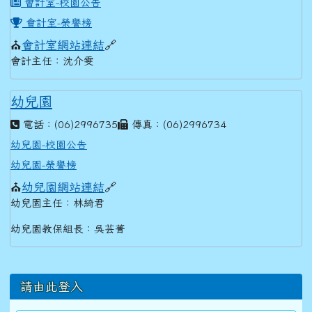
會計室-校園公告
會計室-榮譽榜
⛪
會計室網站連結
🔗
會計主任：沈介雯
幼兒園
電話：(06)2996735
傳真：(06)2996734
幼兒園-校園公告
幼兒園-榮譽榜
⛪
幼兒園網站連結
🔗
幼兒園主任：林綺君
幼兒園教保組長：吳芸菁
左邊區域內容
請由此登入