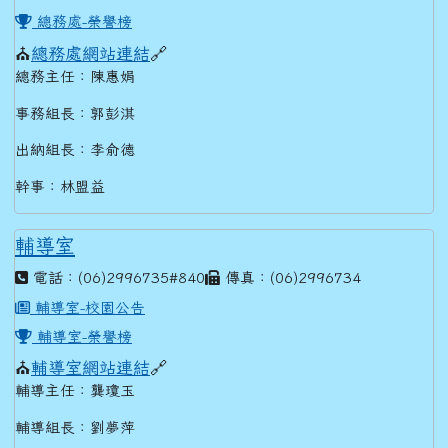
總務處-榮譽榜
⛪
總務處網站連結
🔗
總務主任：陳惠娟
事務組長：郭彭淇
出納組長：李俞德
幹事：林盟益
輔導室
電話：(06)2996735#840
傳真：(06)2996734
輔導室-校園公告
輔導室-榮譽榜
⛪
輔導室網站連結
🔗
輔導主任：龔瓊玉
輔導組長：劉夢萍