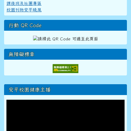
課後班及社團專區
校園刊物安平曉風
行動 QR Code
無障礙標章
右邊區域內容
安平校園健康主播