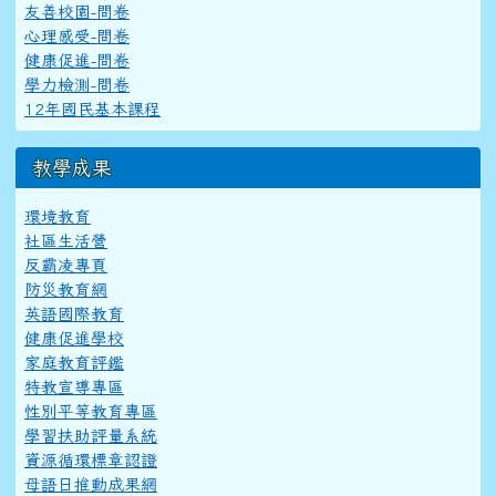
友善校園-問卷
心理感受-問卷
健康促進-問卷
學力檢測-問卷
12年國民基本課程
教學成果
環境教育
社區生活營
反霸凌專頁
防災教育網
英語國際教育
健康促進學校
家庭教育評鑑
特教宣導專區
性別平等教育專區
學習扶助評量系統
資源循環標章認證
母語日推動成果網